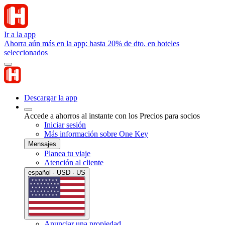
Ir a la app
Ahorra aún más en la app: hasta 20% de dto. en hoteles
seleccionados
Descargar la app
Accede a ahorros al instante con los Precios para socios
Iniciar sesión
Más información sobre One Key
Mensajes
Planea tu viaje
Atención al cliente
español · USD · US
Anunciar una propiedad