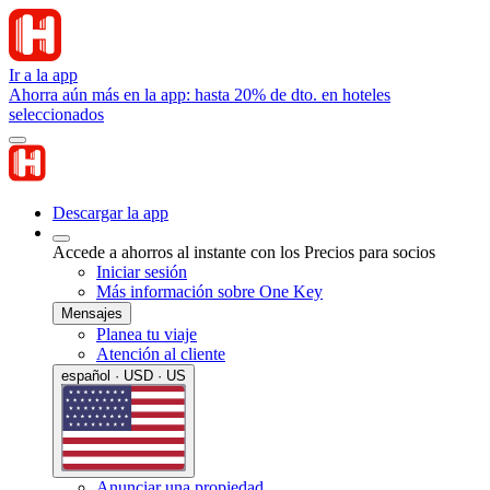
Ir a la app
Ahorra aún más en la app: hasta 20% de dto. en hoteles
seleccionados
Descargar la app
Accede a ahorros al instante con los Precios para socios
Iniciar sesión
Más información sobre One Key
Mensajes
Planea tu viaje
Atención al cliente
español · USD · US
Anunciar una propiedad