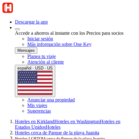
Descargar la app
Accede a ahorros al instante con los Precios para socios
Iniciar sesión
Más información sobre One Key
Mensajes
Planea tu viaje
Atención al cliente
español · USD · US
Anunciar una propiedad
Mis viajes
Sugerencias
Hoteles en Kirkland
Hoteles en Washington
Hoteles en
Estados Unidos
Hoteles
Hoteles cerca de Parque de la playa Juanita
Hoteles LGBTQIA cerca de Parque de la playa Juanita