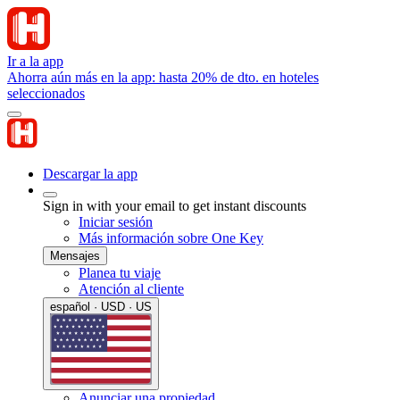
Ir a la app
Ahorra aún más en la app: hasta 20% de dto. en hoteles
seleccionados
Descargar la app
Sign in with your email to get instant discounts
Iniciar sesión
Más información sobre One Key
Mensajes
Planea tu viaje
Atención al cliente
español · USD · US
Anunciar una propiedad