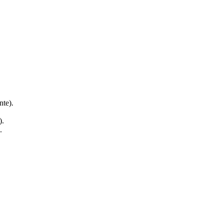
nte).
).
.