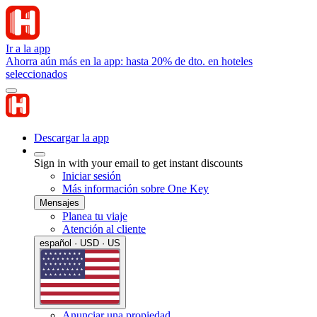
Ir a la app
Ahorra aún más en la app: hasta 20% de dto. en hoteles
seleccionados
Descargar la app
Sign in with your email to get instant discounts
Iniciar sesión
Más información sobre One Key
Mensajes
Planea tu viaje
Atención al cliente
español · USD · US
Anunciar una propiedad