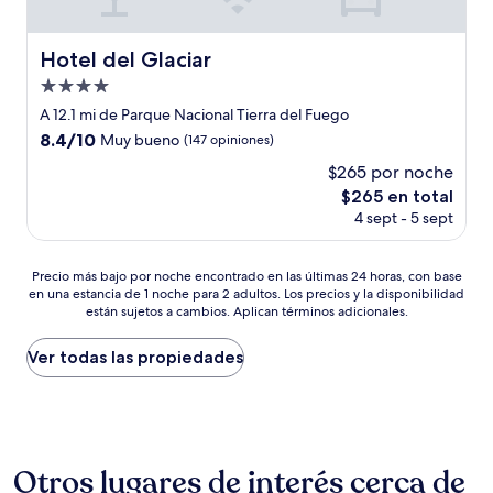
Hotel del Glaciar
Hotel del Glaciar
Propiedad
de
A 12.1 mi de Parque Nacional Tierra del Fuego
4.0
8.4
8.4/10
Muy bueno
(147 opiniones)
estrellas
de
$265 por noche
10,
El
$265 en total
Muy
precio
bueno,
4 sept - 5 sept
actual
(147
es
opiniones)
de
Precio
Precio más bajo por noche encontrado en las últimas 24 horas, con base
$265
en una estancia de 1 noche para 2 adultos. Los precios y la disponibilidad
más
están sujetos a cambios. Aplican términos adicionales.
bajo
por
noche
Ver todas las propiedades
encontrado
en
las
últimas
24
Otros lugares de interés cerca de
horas,