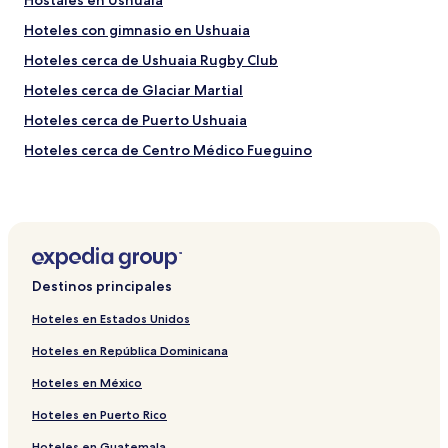
Hostales en Ushuaia
Hoteles con gimnasio en Ushuaia
Hoteles cerca de Ushuaia Rugby Club
Hoteles cerca de Glaciar Martial
Hoteles cerca de Puerto Ushuaia
Hoteles cerca de Centro Médico Fueguino
Hoteles 4 estrellas en Ushuaia
Hoteles en Departamento Ushuaia
Hoteles de ski en Ushuaia
Hoteles familiares en Ushuaia
Destinos principales
Hoteles con desayuno incluido en Ushuaia
Hoteles en Estados Unidos
Hoteles cerca de Base Naval Integrada Almirante Berisso
Hoteles en República Dominicana
Hoteles cerca de Centro deportivo municipal
Hoteles en México
Hoteles cerca de Iglesia de la Merced
Hoteles en Puerto Rico
Hoteles cerca de Monumento conmemorativo del General
Belgrano
Hoteles en Guatemala