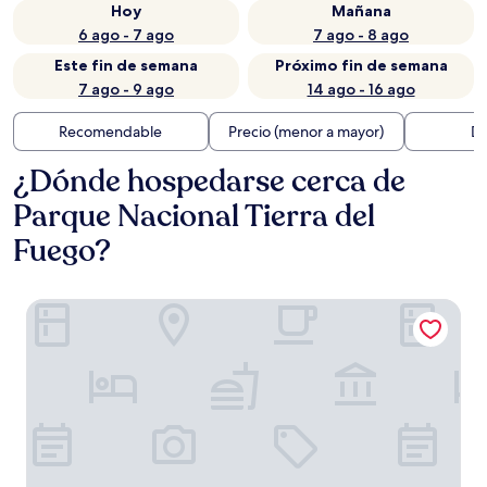
Hoy
Mañana
6 ago - 7 ago
7 ago - 8 ago
Este fin de semana
Próximo fin de semana
7 ago - 9 ago
14 ago - 16 ago
Recomendable
Precio (menor a mayor)
Di
¿Dónde hospedarse cerca de
Parque Nacional Tierra del
Fuego?
Los Acebos Ushuaia Hotel