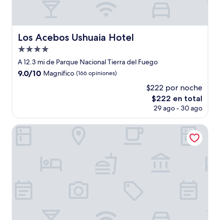
Los Acebos Ushuaia Hotel
Los Acebos Ushuaia Hotel
Propiedad
de
A 12.3 mi de Parque Nacional Tierra del Fuego
4.0
9.0
9.0/10
Magnífico
(166 opiniones)
estrellas
de
$222 por noche
10,
El
$222 en total
Magnífico,
precio
(166
29 ago - 30 ago
actual
opiniones)
es
Hotel del Glaciar
de
$222