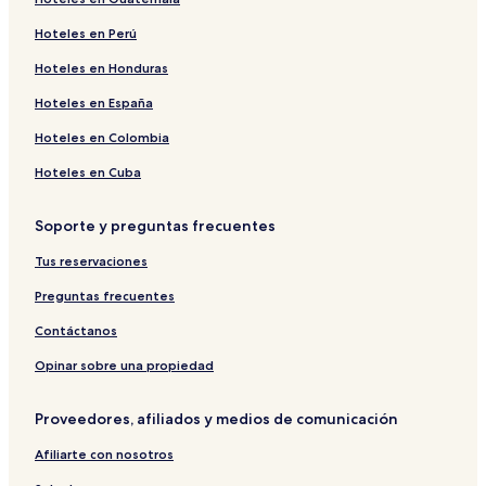
Hoteles cerca de Glaciar Martial
Hoteles en Perú
Hoteles en Ushuaia
Hoteles en Honduras
Hoteles 5 estrellas en Ushuaia
Hoteles en España
Hoteles cerca de Plaza 25 de mayo
Hoteles en Colombia
Hoteles cerca de Casino Status Ushuaia
Hoteles en Cuba
Hoteles que aceptan mascotas en Ushuaia
Hoteles 2 estrellas en Ushuaia
Soporte y preguntas frecuentes
Hoteles cerca de Plaza Malvinas
Tus reservaciones
Hoteles baratos en Ushuaia
Preguntas frecuentes
Hoteles cerca de Museo Marítimo y del Presidio de
Contáctanos
Ushuaia
Hoteles cerca de Montes Martial
Opinar sobre una propiedad
Hoteles cerca de Municipalidad
Proveedores, afiliados y medios de comunicación
Hoteles cerca de Hospital Regional de Ushuaia
Afiliarte con nosotros
Hoteles de lujo en Ushuaia