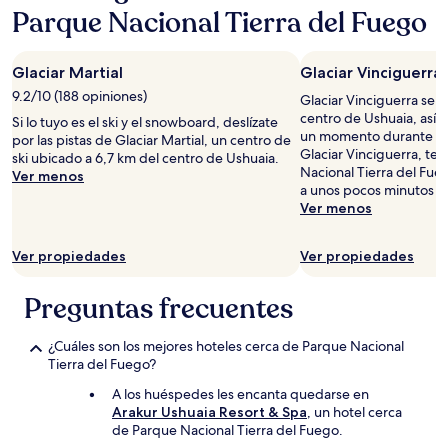
con
Parque Nacional Tierra del Fuego
base
en
una
Glaciar Martial
Glaciar Vinciguerra
estancia
de
9.2/10 (188 opiniones)
Glaciar Vinciguerra se 
1
centro de Ushuaia, así 
Si lo tuyo es el ski y el snowboard, deslízate
noche
un momento durante tu v
por las pistas de Glaciar Martial, un centro de
para
Glaciar Vinciguerra, te
ski ubicado a 6,7 km del centro de Ushuaia.
2
Nacional Tierra del Fue
Ver menos
adultos.
a unos pocos minutos e
Los
Ver menos
precios
y
la
Ver propiedades
Ver propiedades
disponibilidad
están
Preguntas frecuentes
sujetos
a
cambios.
¿Cuáles son los mejores hoteles cerca de Parque Nacional
Aplican
Tierra del Fuego?
términos
A los huéspedes les encanta quedarse en
adicionales.
Arakur Ushuaia Resort & Spa
, un hotel cerca
de Parque Nacional Tierra del Fuego.