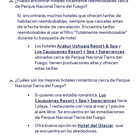
¿Puedo encontrar hoteles totalmente reembolsables cerca
de Parque Nacional Tierra del Fuego?
Sí, encontrarás muchos hoteles que ofrecen tarifas de
habitación reembolsables, siempre que canceles antes
de la fecha límite de cancelación. Encuentra tarifas
reembolsables al usar el filtro "Totalmente reembolsable"
durante tu búsqueda de hotel.
Los hoteles
Arakur Ushuaia Resort & Spa
y
Los Cauquenes Resort + Spa + Experiences
,
ubicados cerca de Parque Nacional Tierra del
Fuego, tienen puntuaciones altas y ofrecen
estas tarifas.
¿Cuáles son los mejores hoteles románticos cerca de Parque
Nacional Tierra del Fuego?
Si quieres una estadía romántica,
Los
Cauquenes Resort + Spa + Experiences
tiene
1 playa, 1 restaurante con vista al mar y 1 piscina
al aire libre. Se encuentra en las inmediaciones
de Parque Nacional Tierra del Fuego.
Otra buena opción es
Hotel del Glaciar
, que
se encuentra en los alrededores.