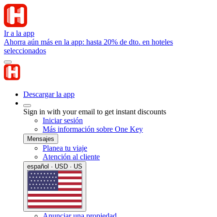
Ir a la app
Ahorra aún más en la app: hasta 20% de dto. en hoteles
seleccionados
Descargar la app
Sign in with your email to get instant discounts
Iniciar sesión
Más información sobre One Key
Mensajes
Planea tu viaje
Atención al cliente
español · USD · US
Anunciar una propiedad