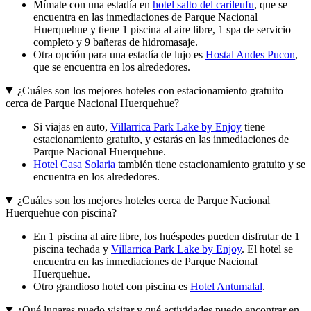
Mímate con una estadía en
hotel salto del carileufu
, que se
encuentra en las inmediaciones de Parque Nacional
Huerquehue y tiene 1 piscina al aire libre, 1 spa de servicio
completo y 9 bañeras de hidromasaje.
Otra opción para una estadía de lujo es
Hostal Andes Pucon
,
que se encuentra en los alrededores.
¿Cuáles son los mejores hoteles con estacionamiento gratuito
cerca de Parque Nacional Huerquehue?
Si viajas en auto,
Villarrica Park Lake by Enjoy
tiene
estacionamiento gratuito, y estarás en las inmediaciones de
Parque Nacional Huerquehue.
Hotel Casa Solaria
también tiene estacionamiento gratuito y se
encuentra en los alrededores.
¿Cuáles son los mejores hoteles cerca de Parque Nacional
Huerquehue con piscina?
En 1 piscina al aire libre, los huéspedes pueden disfrutar de 1
piscina techada y
Villarrica Park Lake by Enjoy
. El hotel se
encuentra en las inmediaciones de Parque Nacional
Huerquehue.
Otro grandioso hotel con piscina es
Hotel Antumalal
.
¿Qué lugares puedo visitar y qué actividades puedo encontrar en