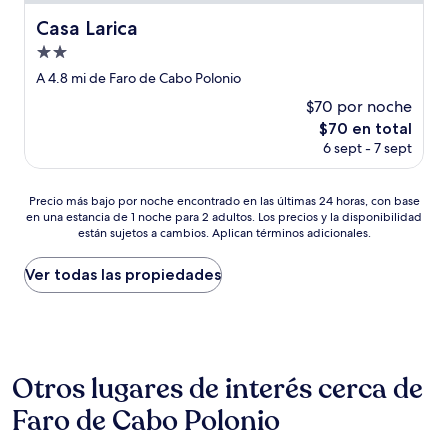
Casa Larica
Casa Larica
Propiedad
de
A 4.8 mi de Faro de Cabo Polonio
2.0
$70 por noche
estrellas
El
$70 en total
precio
6 sept - 7 sept
actual
es
de
Precio
Precio más bajo por noche encontrado en las últimas 24 horas, con base
$70
en una estancia de 1 noche para 2 adultos. Los precios y la disponibilidad
más
están sujetos a cambios. Aplican términos adicionales.
bajo
por
noche
Ver todas las propiedades
encontrado
en
las
últimas
24
Otros lugares de interés cerca de
horas,
con
Faro de Cabo Polonio
base
en