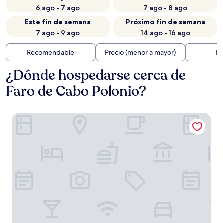
6 ago - 7 ago
7 ago - 8 ago
Este fin de semana
Próximo fin de semana
7 ago - 9 ago
14 ago - 16 ago
Recomendable
Precio (menor a mayor)
Di
¿Dónde hospedarse cerca de
Faro de Cabo Polonio?
Casa Larica