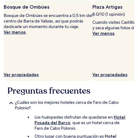
una
Bosque de Ombúes
Plaza Artigas
estancia
de
8.0/10 (1 opinión)
Bosque de Ombúes se encuentra a 0,5 km del
1
centro de Barra de Valizas, así que podrás
Cuando visites Castillos
noche
dedicarle un momento durante tu viaje.
y saca algunas fotos de
para
Ver menos
Ver menos
2
adultos.
Los
precios
y
la
disponibilidad
están
Ver propiedades
Ver propiedades
sujetos
a
Preguntas frecuentes
cambios.
Aplican
términos
¿Cuáles son los mejores hoteles cerca de Faro de Cabo
adicionales.
Polonio?
Los huéspedes disfrutan de quedarse en
Hotel
Posada del Barco
, que es un hotel cerca de
Faro de Cabo Polonio.
Otro lugar con buena puntuación es
Hotel