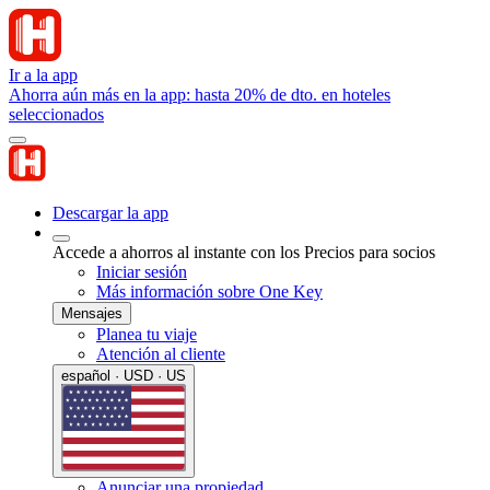
Ir a la app
Ahorra aún más en la app: hasta 20% de dto. en hoteles
seleccionados
Descargar la app
Accede a ahorros al instante con los Precios para socios
Iniciar sesión
Más información sobre One Key
Mensajes
Planea tu viaje
Atención al cliente
español · USD · US
Anunciar una propiedad