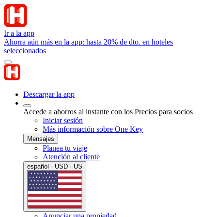
Ir a la app
Ahorra aún más en la app: hasta 20% de dto. en hoteles
seleccionados
Descargar la app
Accede a ahorros al instante con los Precios para socios
Iniciar sesión
Más información sobre One Key
Mensajes
Planea tu viaje
Atención al cliente
español · USD · US
Anunciar una propiedad