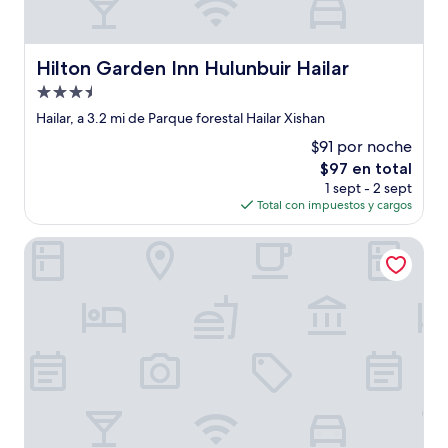
Hilton Garden Inn Hulunbuir Hailar
Hilton Garden Inn Hulunbuir Hailar
Propiedad
de
Hailar, a 3.2 mi de Parque forestal Hailar Xishan
3.5
$91 por noche
estrellas
El
$97 en total
precio
1 sept - 2 sept
actual
Total con impuestos y cargos
es
de
Ewenki Qixin Dun Hotel
$97