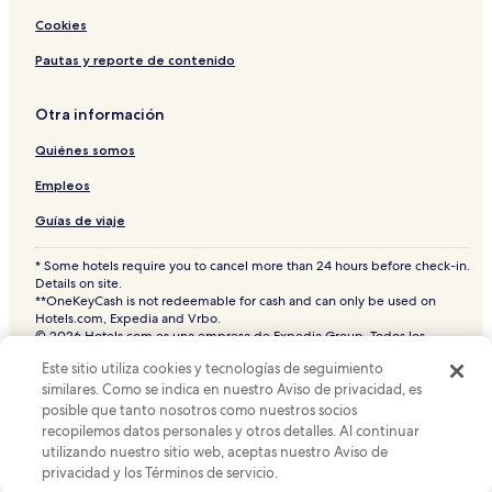
Cookies
Pautas y reporte de contenido
Otra información
Quiénes somos
Empleos
Guías de viaje
* Some hotels require you to cancel more than 24 hours before check-in.
Details on site.
**OneKeyCash is not redeemable for cash and can only be used on
Hotels.com, Expedia and Vrbo.
© 2026 Hotels.com es una empresa de Expedia Group. Todos los
derechos reservados.
Este sitio utiliza cookies y tecnologías de seguimiento
Hoteles.com y el logotipo de Hoteles.com son marcas comerciales o
similares. Como se indica en nuestro Aviso de privacidad, es
marcas comerciales registradas de Hotels.com, L.P. CST# 2029030-50.
posible que tanto nosotros como nuestros socios
recopilemos datos personales y otros detalles. Al continuar
utilizando nuestro sitio web, aceptas nuestro Aviso de
privacidad y los Términos de servicio.