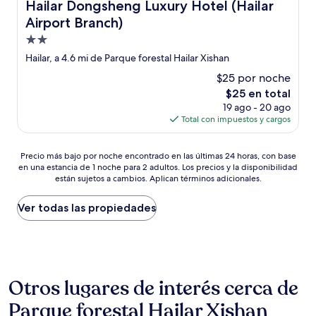
Hailar Dongsheng Luxury Hotel (Hailar Airport Branch)
Hailar Dongsheng Luxury Hotel (Hailar
Airport Branch)
Propiedad
de
Hailar, a 4.6 mi de Parque forestal Hailar Xishan
2.0
$25 por noche
estrellas
El
$25 en total
precio
19 ago - 20 ago
actual
Total con impuestos y cargos
es
de
Precio
$25
Precio más bajo por noche encontrado en las últimas 24 horas, con base
en una estancia de 1 noche para 2 adultos. Los precios y la disponibilidad
más
están sujetos a cambios. Aplican términos adicionales.
bajo
por
noche
Ver todas las propiedades
encontrado
en
las
últimas
24
Otros lugares de interés cerca de
horas,
con
Parque forestal Hailar Xishan
base