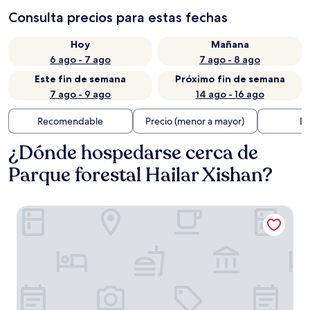
Consulta precios para estas fechas
Hoy
Mañana
6 ago - 7 ago
7 ago - 8 ago
Este fin de semana
Próximo fin de semana
7 ago - 9 ago
14 ago - 16 ago
Recomendable
Precio (menor a mayor)
Di
¿Dónde hospedarse cerca de
Parque forestal Hailar Xishan?
Tiancheng Peter Hotel