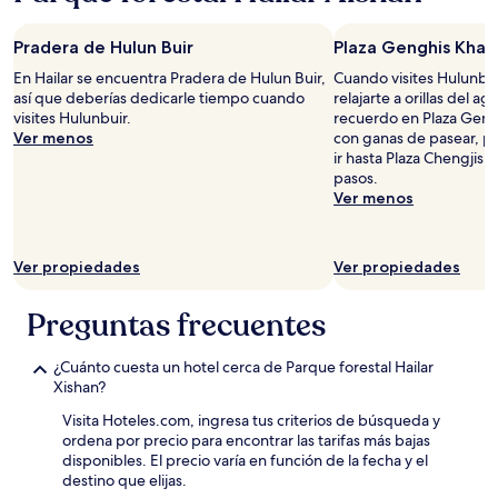
en
una
Pradera de Hulun Buir
Plaza Genghis Khan
estancia
de
En Hailar se encuentra Pradera de Hulun Buir,
Cuando visites Hulunbu
1
así que deberías dedicarle tiempo cuando
relajarte a orillas del a
noche
visites Hulunbuir.
recuerdo en Plaza Geng
para
Ver menos
con ganas de pasear, p
2
ir hasta Plaza Chengjisi
adultos.
pasos.
Los
Ver menos
precios
y
la
Ver propiedades
Ver propiedades
disponibilidad
están
sujetos
Preguntas frecuentes
a
cambios.
¿Cuánto cuesta un hotel cerca de Parque forestal Hailar
Aplican
Xishan?
términos
adicionales.
Visita Hoteles.com, ingresa tus criterios de búsqueda y
ordena por precio para encontrar las tarifas más bajas
disponibles. El precio varía en función de la fecha y el
destino que elijas.