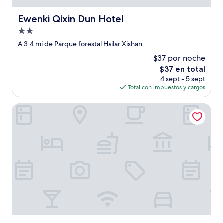
Ewenki Qixin Dun Hotel
Ewenki Qixin Dun Hotel
Propiedad
de
A 3.4 mi de Parque forestal Hailar Xishan
2.0
$37 por noche
estrellas
El
$37 en total
precio
4 sept - 5 sept
actual
Total con impuestos y cargos
es
de
Hailar Dongsheng Luxury Hotel (Hailar Airport Branch)
$37