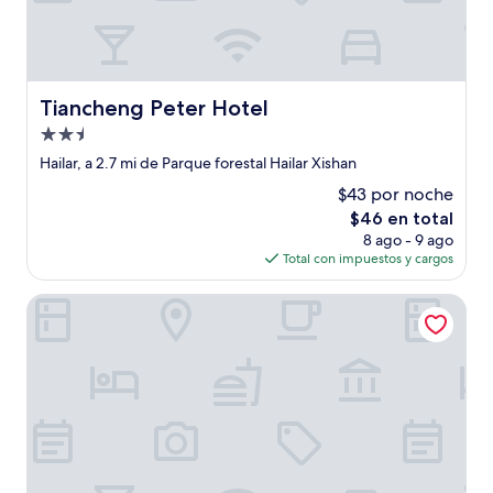
Tiancheng Peter Hotel
Tiancheng Peter Hotel
Propiedad
de
Hailar, a 2.7 mi de Parque forestal Hailar Xishan
2.5
$43 por noche
estrellas
El
$46 en total
precio
8 ago - 9 ago
actual
Total con impuestos y cargos
es
de
Hilton Garden Inn Hulunbuir Hailar
$46