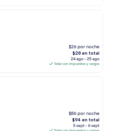
es
de
$138
$26 por noche
El
$28 en total
precio
24 ago - 25 ago
actual
Total con impuestos y cargos
es
de
$28
$86 por noche
El
$94 en total
precio
5 sept - 6 sept
actual
Total con impuestos y cargos