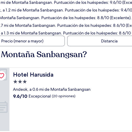
6 mi de Montaña Sanbangsan. Puntuación de los huéspedes: 9.6/10 (Exce
, a 1.2 mi de Montaña Sanbangsan. Puntuación de los huéspedes: 9.4/10
e Montaña Sanbangsan. Puntuación de los huéspedes: 8.8/10 (Excelente).
0.7 mi de Montaña Sanbangsan. Puntuación de los huéspedes: 8.6/10 (Ex
 a 1.3 mi de Montaña Sanbangsan. Puntuación de los huéspedes: 8.6/10 
Precio (menor a mayor)
Distancia
e Montaña Sanbangsan?
Hotel Harusida
Hotel Harusida
Propiedad
de
Andeok, a 0.6 mi de Montaña Sanbangsan
3.0
9.6
9.6/10
Excepcional
(20 opiniones)
estrellas
de
10,
Excepcional,
(20
opiniones)