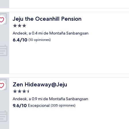
opiniones)
Jeju the Oceanhill Pension
Jeju the Oceanhill Pension
Propiedad
de
Andeok, a 0.4 mi de Montaña Sanbangsan
3.0
6.4
6.4/10
(10 opiniones)
estrellas
de
10,
(10
opiniones)
Zen Hideaway@Jeju
Zen Hideaway@Jeju
Propiedad
de
Andeok, a 0.9 mi de Montaña Sanbangsan
3.5
9.6
9.6/10
Excepcional
(335 opiniones)
estrellas
de
10,
Excepcional,
(335