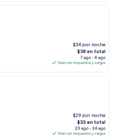
de
$53
$34 por noche
El
$38 en total
precio
7 ago - 8 ago
actual
Total con impuestos y cargos
es
de
$38
$29 por noche
El
$33 en total
precio
23 ago - 24 ago
actual
Total con impuestos y cargos
es