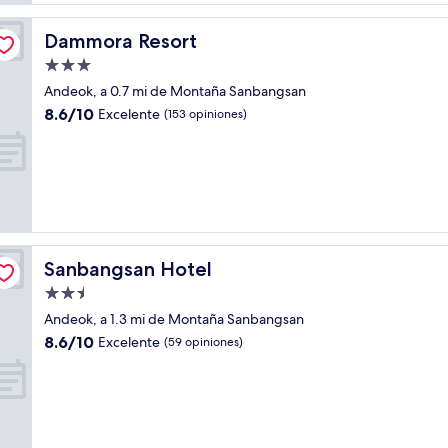
Dammora Resort
Dammora Resort
Propiedad
de
Andeok, a 0.7 mi de Montaña Sanbangsan
3.0
8.6
8.6/10
Excelente
(153 opiniones)
estrellas
de
10,
Excelente,
(153
opiniones)
Sanbangsan Hotel
Sanbangsan Hotel
Propiedad
de
Andeok, a 1.3 mi de Montaña Sanbangsan
2.5
8.6
8.6/10
Excelente
(59 opiniones)
estrellas
de
10,
Excelente,
(59
opiniones)