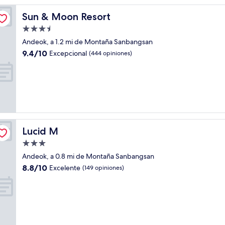
Sun & Moon Resort
Sun & Moon Resort
Propiedad
de
Andeok, a 1.2 mi de Montaña Sanbangsan
3.5
9.4
9.4/10
Excepcional
(444 opiniones)
estrellas
de
10,
Excepcional,
(444
opiniones)
Lucid M
Lucid M
Propiedad
de
Andeok, a 0.8 mi de Montaña Sanbangsan
3.0
8.8
8.8/10
Excelente
(149 opiniones)
estrellas
de
10,
Excelente,
(149
opiniones)