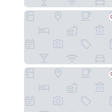
Jeju the Oceanhill Pension
Zen Hideaway@Jeju