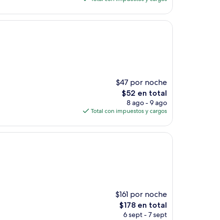
es
de
$94
$47 por noche
El
$52 en total
precio
8 ago - 9 ago
actual
Total con impuestos y cargos
es
de
$52
$161 por noche
El
$178 en total
precio
6 sept - 7 sept