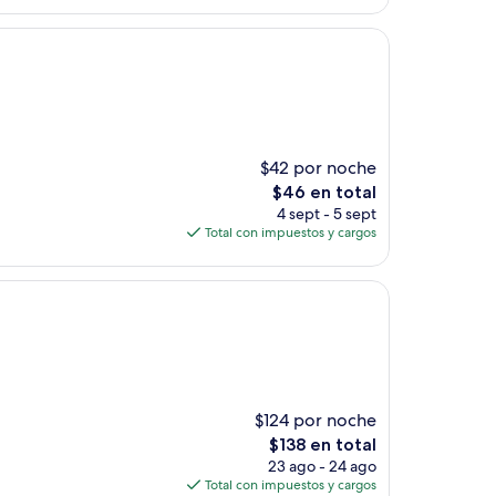
de
$33
$42 por noche
El
$46 en total
precio
4 sept - 5 sept
actual
Total con impuestos y cargos
es
de
$46
$124 por noche
El
$138 en total
precio
23 ago - 24 ago
actual
Total con impuestos y cargos