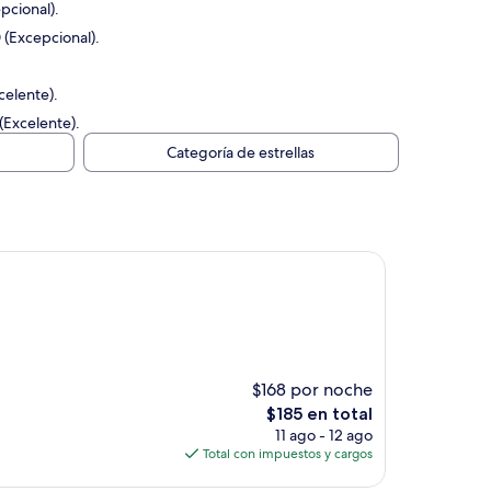
pcional).
 (Excepcional).
celente).
(Excelente).
Categoría de estrellas
$168 por noche
El
$185 en total
precio
11 ago - 12 ago
actual
Total con impuestos y cargos
es