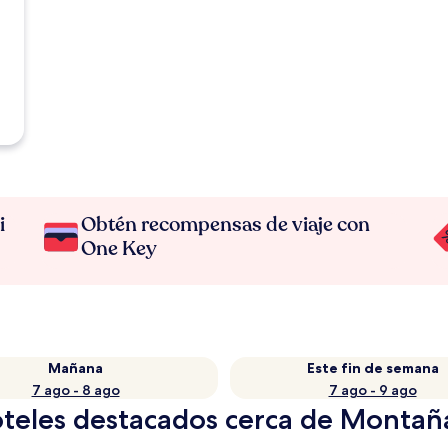
i
Obtén recompensas de viaje con
One Key
Mañana
Este fin de semana
7 ago - 8 ago
7 ago - 9 ago
oteles destacados cerca de Monta