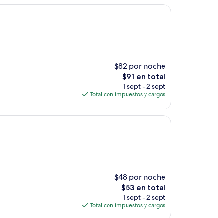
de
$185
$82 por noche
El
$91 en total
precio
1 sept - 2 sept
actual
Total con impuestos y cargos
es
de
$91
$48 por noche
El
$53 en total
precio
1 sept - 2 sept
actual
Total con impuestos y cargos
es