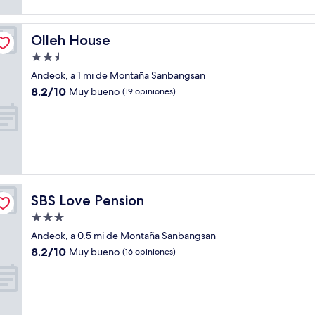
opiniones)
Olleh House
Olleh House
Propiedad
de
Andeok, a 1 mi de Montaña Sanbangsan
2.5
8.2
8.2/10
Muy bueno
(19 opiniones)
estrellas
de
10,
Muy
bueno,
(19
opiniones)
SBS Love Pension
SBS Love Pension
Propiedad
de
Andeok, a 0.5 mi de Montaña Sanbangsan
3.0
8.2
8.2/10
Muy bueno
(16 opiniones)
estrellas
de
10,
Muy
bueno,
(16