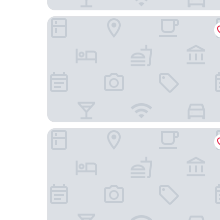
Olleh House
SBS Love Pension