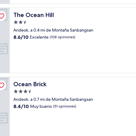
The Ocean Hill
The Ocean Hill
Propiedad
de
Andeok, a 0.4 mi de Montaña Sanbangsan
2.5
8.6
8.6/10
Excelente
(108 opiniones)
estrellas
de
10,
Excelente,
(108
opiniones)
Ocean Brick
Ocean Brick
Propiedad
de
Andeok, a 0.7 mi de Montaña Sanbangsan
3.5
8.4
8.4/10
Muy bueno
(51 opiniones)
estrellas
de
10,
Muy
bueno,
(51