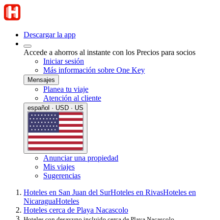
Descargar la app
Accede a ahorros al instante con los Precios para socios
Iniciar sesión
Más información sobre One Key
Mensajes
Planea tu viaje
Atención al cliente
español · USD · US
Anunciar una propiedad
Mis viajes
Sugerencias
Hoteles en San Juan del Sur
Hoteles en Rivas
Hoteles en
Nicaragua
Hoteles
Hoteles cerca de Playa Nacascolo
Hoteles con desayuno incluido cerca de Playa Nacascolo