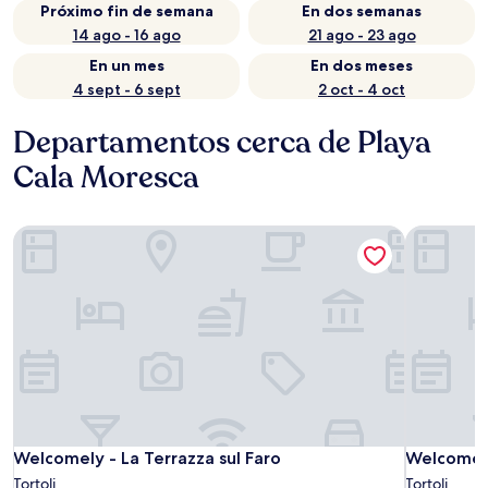
Próximo fin de semana
En dos semanas
14 ago - 16 ago
21 ago - 23 ago
En un mes
En dos meses
4 sept - 6 sept
2 oct - 4 oct
Departamentos cerca de Playa
Cala Moresca
Welcomely - La Terrazza sul Faro
Welcomely 
Welcomely - La Terrazza sul Faro
Welcomely 
Welcomely - La Terrazza sul Faro
Welcomely 
Tortoli
Tortoli