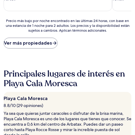
Precio
Precio más bajo por noche encontrado en las últimas 24 horas, con base en
una estancia de 1 noche para 2 adultos. Los precios y la disponibilidad están
más
sujetos a cambios. Aplican términos adicionales.
bajo
por
noche
Ver más propiedades
encontrado
en
las
últimas
24
Principales lugares de interés en
horas,
con
Playa Cala Moresca
base
en
una
Playa Cala Moresca
estancia
8.8/10 (29 opiniones)
de
1
Ya sea que quieras juntar caracoles o disfrutar de la brisa marina,
noche
Playa Cala Moresca es uno de los lugares que tienes que conocer. Se
para
encuentra a 0,6 km del centro de Arbatax. Puedes dar un paseo
2
corto hasta Playa Rocce Rosse y mirar la increíble puesta de sol
adultos.
desde la orilla.