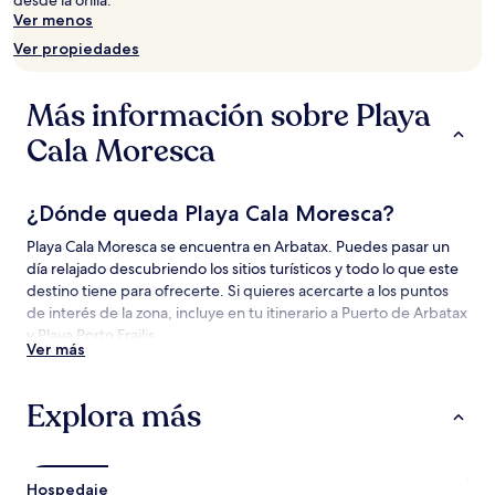
Los
Ver menos
precios
Ver propiedades
y
la
disponibilidad
Más información sobre Playa
están
sujetos
Cala Moresca
a
cambios.
Aplican
¿Dónde queda Playa Cala Moresca?
términos
adicionales.
Playa Cala Moresca se encuentra en Arbatax. Puedes pasar un
día relajado descubriendo los sitios turísticos y todo lo que este
destino tiene para ofrecerte. Si quieres acercarte a los puntos
de interés de la zona, incluye en tu itinerario a Puerto de Arbatax
y Playa Porto Frailis.
Ver más
Atracciones cerca de Playa Cala Moresca
Explora más
Atracciones para visitar cerca de Playa Cala Moresca
Puerto de Arbatax
Playa Porto Frailis
Hospedaje