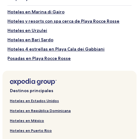
Torre de San Gemiliano
Playa de San Gemiliano
Hoteles en Marina di Gairo
Playa de Orri
Hoteles y resorts con spa cerca de Playa Rocce Rosse
Hoteles en Urzulei
Hoteles en Bari Sardo
Hoteles 4 estrellas en Playa Cala dei Gabbiani
Posadas en Playa Rocce Rosse
Hoteles cerca de Trenino Supramonte
Hoteles de playa en Tortoli
Posadas en Playa Porto Frailis
Destinos principales
Hoteles cerca de Playa de Isula Manna
Hoteles en Estados Unidos
Departamentos en Baunei
Hoteles en República Dominicana
Hoteles cerca de Torre di Bari
Hoteles en México
Hoteles con estacionamiento cerca de Playa Rocce Rosse
Hoteles en Puerto Rico
Hoteles en Torre di Bari