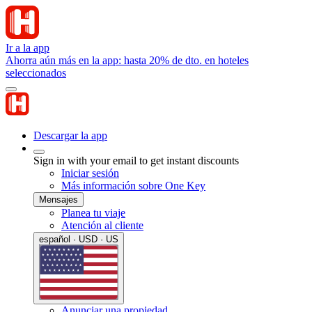
Ir a la app
Ahorra aún más en la app: hasta 20% de dto. en hoteles
seleccionados
Descargar la app
Sign in with your email to get instant discounts
Iniciar sesión
Más información sobre One Key
Mensajes
Planea tu viaje
Atención al cliente
español · USD · US
Anunciar una propiedad