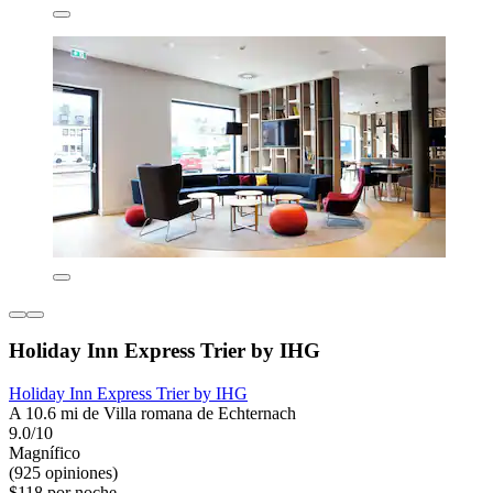
Holiday Inn Express Trier by IHG
Holiday Inn Express Trier by IHG
A 10.6 mi de Villa romana de Echternach
9.0/10
Magnífico
(925 opiniones)
$118 por noche