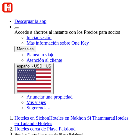
Descargar la app
Accede a ahorros al instante con los Precios para socios
Iniciar sesión
Más información sobre One Key
Mensajes
Planea tu viaje
Atención al cliente
español · USD · US
Anunciar una propiedad
Mis viajes
Sugerencias
Hoteles en Sichon
Hoteles en Nakhon Si Thammarat
Hoteles
en Tailandia
Hoteles
Hoteles cerca de Playa Pakdoud
Hoteles 2 estrellas cerca de Playa Pakdoud