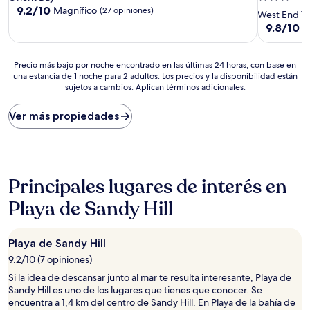
9.2
9.2/10
Magnífico
(27 opiniones)
de
West End Vi
de
3.0
9.8
9.8/10
E
10,
de
estrellas
Magnífico,
10,
(27
Excepcion
Precio
Precio más bajo por noche encontrado en las últimas 24 horas, con base en
opiniones)
(6
una estancia de 1 noche para 2 adultos. Los precios y la disponibilidad están
más
sujetos a cambios. Aplican términos adicionales.
opiniones)
bajo
por
noche
Ver más propiedades
encontrado
en
las
últimas
24
Principales lugares de interés en
horas,
con
Playa de Sandy Hill
base
en
una
Playa de Sandy Hill
estancia
9.2/10 (7 opiniones)
de
1
Si la idea de descansar junto al mar te resulta interesante, Playa de
noche
Sandy Hill es uno de los lugares que tienes que conocer. Se
para
encuentra a 1,4 km del centro de Sandy Hill. En Playa de la bahía de