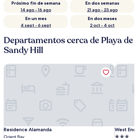
Próximo fin de semana
En dos semanas
14 ago - 16 ago
21 ago - 23 ago
En un mes
En dos meses
4 sept - 6 sept
2 oct - 4 oct
Departamentos cerca de Playa de
Sandy Hill
Residence Alamanda
West End 
Residence Alamanda
West End 
Residence Alamanda
West End
Propiedad
Orient Bay