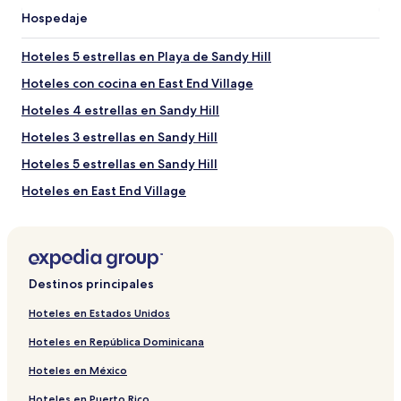
Playa de la bahía de Shoal
Hospedaje
Blowing Point Ferry Terminal
Rendezvous Bay Beach (playa)
Hoteles 5 estrellas en Playa de Sandy Hill
Playa de Anse Marcel
Hoteles con cocina en East End Village
Otros puntos de interés cerca de Playa de Sandy Hill
Hoteles 4 estrellas en Sandy Hill
Aurora International Golf Club
Heritage Collection
Hoteles 3 estrellas en Sandy Hill
Stone Cellar Art Gallery
Devonish Art Gallery
Hoteles 5 estrellas en Sandy Hill
Aurora Anguilla Entertainment Complex
Hoteles en East End Village
Cómo llegar a Playa de Sandy Hill
Hoteles cerca de Playa de Sandy Hill
Vuelos a Sandy Hill
Aeropuerto Clayton J. Lloyd (AXA) a 3,6 km del centro de
Sandy Hill
Destinos principales
Aeropuerto de L'Esperance (SFG) a 12,8 km del centro de
Hoteles en Estados Unidos
Sandy Hill
A. Internacional Princess Juliana (SXM) a 21,4 km del centro
Hoteles en República Dominicana
de Sandy Hill
Hoteles en México
Hoteles en Puerto Rico