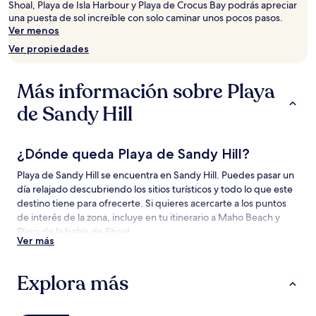
2
Shoal, Playa de Isla Harbour y Playa de Crocus Bay podrás apreciar
adultos.
una puesta de sol increíble con solo caminar unos pocos pasos.
Los
Ver menos
precios
Ver propiedades
y
la
disponibilidad
Más información sobre Playa
están
sujetos
de Sandy Hill
a
cambios.
Aplican
¿Dónde queda Playa de Sandy Hill?
términos
adicionales.
Playa de Sandy Hill se encuentra en Sandy Hill. Puedes pasar un
día relajado descubriendo los sitios turísticos y todo lo que este
destino tiene para ofrecerte. Si quieres acercarte a los puntos
de interés de la zona, incluye en tu itinerario a Maho Beach y
Playa de la bahía de Shoal.
Ver más
Atracciones cerca de Playa de Sandy Hill
Explora más
Atracciones para visitar cerca de Playa de Sandy Hill
Sandy Hill Bay