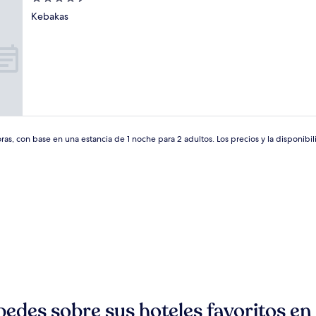
de
Kebakas
4.5
estrellas
as, con base en una estancia de 1 noche para 2 adultos. Los precios y la disponibil
pedes sobre sus hoteles favoritos en