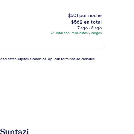
$501 por noche
El
$562 en total
precio
7 ago - 8 ago
actual
Total con impuestos y cargos
es
de
$562
idad están sujetos a cambios. Aplican términos adicionales.
 Suntazi