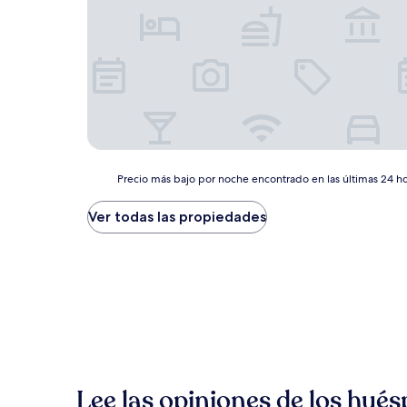
Precio
Precio más bajo por noche encontrado en las últimas 24 hor
más
bajo
Ver todas las propiedades
por
noche
encontrado
en
las
últimas
24
horas,
con
base
Lee las opiniones de los hués
en