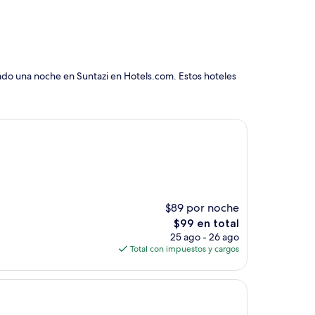
ado una noche en Suntazi en Hotels.com. Estos hoteles
$89 por noche
El
$99 en total
precio
25 ago - 26 ago
actual
Total con impuestos y cargos
es
de
$99