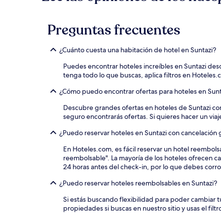
una
estancia
de
Preguntas frecuentes
1
noche
para
¿Cuánto cuesta una habitación de hotel en Suntazi?
2
adultos.
Puedes encontrar hoteles increíbles en Suntazi de
Los
tenga todo lo que buscas, aplica filtros en Hoteles
precios
y
¿Cómo puedo encontrar ofertas para hoteles en Sun
la
disponibilidad
Descubre grandes ofertas en hoteles de Suntazi co
están
seguro encontrarás ofertas. Si quieres hacer un viaj
sujetos
¿Puedo reservar hoteles en Suntazi con cancelación g
a
cambios.
En Hoteles.com, es fácil reservar un hotel reembols
Aplican
reembolsable". La mayoría de los hoteles ofrecen ca
términos
24 horas antes del check-in, por lo que debes corro
adicionales.
¿Puedo reservar hoteles reembolsables en Suntazi?
Si estás buscando flexibilidad para poder cambiar t
propiedades si buscas en nuestro sitio y usas el fil