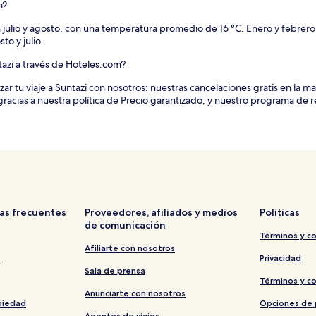
a?
julio y agosto, con una temperatura promedio de 16 °C. Enero y febrero
to y julio.
azi a través de Hoteles.com?
 tu viaje a Suntazi con nosotros: nuestras cancelaciones gratis en la mayo
racias a nuestra política de Precio garantizado, y nuestro programa de
as frecuentes
Proveedores, afiliados y medios
Políticas
de comunicación
Términos y c
Afiliarte con nosotros
s
Privacidad
Sala de prensa
Términos y c
Anunciarte con nosotros
piedad
Opciones de 
Agentes de viajes