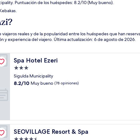
cipality. Puntuación de los huéspedes: 8.2/10 (Muy bueno).
 Kebakas.
zi?
 viajeros reales y de la popularidad entre los huéspedes que han reserv
y experiencia del viajero. Última actualización:
6 de agosto de 2026
.
Spa Hotel Ezeri
Spa Hotel Ezeri
Propiedad
de
Sigulda Municipality
3.0
8.2
8.2/10
Muy bueno
(78 opiniones)
estrellas
de
10,
Muy
bueno,
(78
opiniones)
SEOVILLAGE Resort & Spa
SEOVILLAGE Resort & Spa
Propiedad