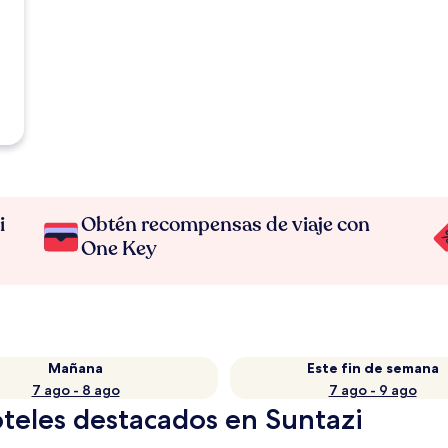
i
Obtén recompensas de viaje con
One Key
Mañana
Este fin de semana
7 ago - 8 ago
7 ago - 9 ago
teles destacados en Suntazi