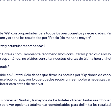
sde $99, con propiedades para todos los presupuestos y necesidades. Pa
.com y ordena los resultados por "Precio (de menor a mayor)".
tazi y acumular recompensas?
n Hoteles.com. También te recomendamos consultar los precios de los h
e espontáneo, no olvides consultar nuestras ofertas de última hora en ho
ratis?
able en Suntazi. Solo tienes que filtrar los hoteles por "Opciones de can
ncelación gratis, por lo que puedes recibir un reembolso si necesitas c
borar esto antes de reservar.
us planes en Suntazi, la mayoría de los hoteles ofrecen tarifas reembols
tro para ver opciones totalmente reembolsables para delimitar los resultad