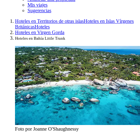
Mis viajes
Sugerencias
Hoteles en Territorios de otras islas
Hoteles en Islas Vírgenes
Británicas
Hoteles
Hoteles en Virgen Gorda
Hoteles en Bahía Little Trunk
Foto por Joanne O'Shaughnessy