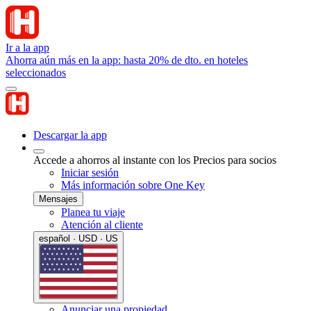
Ir a la app
Ahorra aún más en la app: hasta 20% de dto. en hoteles
seleccionados
Descargar la app
Accede a ahorros al instante con los Precios para socios
Iniciar sesión
Más información sobre One Key
Mensajes
Planea tu viaje
Atención al cliente
español · USD · US
Anunciar una propiedad