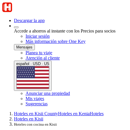
Descargar la app
Accede a ahorros al instante con los Precios para socios
Iniciar sesión
Más información sobre One Key
Mensajes
Planea tu viaje
Atención al cliente
español · USD · US
Anunciar una propiedad
Mis viajes
Sugerencias
Hoteles en Kisii County
Hoteles en Kenia
Hoteles
Hoteles en Kisii
Hoteles con cocina en Kisii