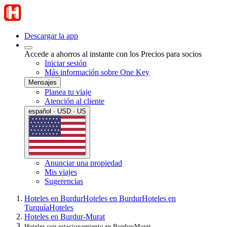
Descargar la app
Accede a ahorros al instante con los Precios para socios
Iniciar sesión
Más información sobre One Key
Mensajes
Planea tu viaje
Atención al cliente
español · USD · US
Anunciar una propiedad
Mis viajes
Sugerencias
Hoteles en Burdur
Hoteles en Burdur
Hoteles en
Turquía
Hoteles
Hoteles en Burdur-Murat
Hoteles con estacionamiento en Burdur-Murat