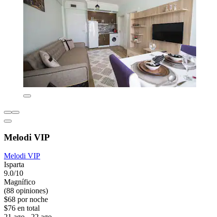
Melodi VIP
Melodi VIP
Isparta
9.0/10
Magnífico
(88 opiniones)
$68 por noche
$76 en total
21 ago - 22 ago