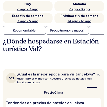
Hoy
Mañana
6 ago - 7 ago
7 ago - 8 ago
Este fin de semana
Próximo fin de semana
7 ago - 9 ago
14 ago - 16 ago
Recomendable
Precio (menor a mayor)
Di
¿Dónde hospedarse en Estación
turística Val?
¿Cuál
¿Cuál es la mejor época para visitar Lekwa?
es
diciembre es el mes con nuestros precios de hoteles más
la
baratos en Lekwa
mejor
época
Precio
Clima
para
visitar
Lekwa?
Tendencias de precios de hoteles en Lekwa