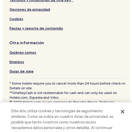
Opciones de privacidad
Cookies
Pautas y reporte de contenido
Otra información
Quiénes somos
Empleos
Guías de viaje
* Some hotels require you to cancel more than 24 hours before check-in.
Details on site.
**OneKeyCash is not redeemable for cash and can only be used on
Hotels.com, Expedia and Vrbo.
© 2026 Hotels.com es una empresa de Expedia Group. Todos los
derechos reservados.
Este sitio utiliza cookies y tecnologías de seguimiento
Hoteles.com y el logotipo de Hoteles.com son marcas comerciales o
similares. Como se indica en nuestro Aviso de privacidad, es
marcas comerciales registradas de Hotels.com, L.P. CST# 2029030-50.
posible que tanto nosotros como nuestros socios
recopilemos datos personales y otros detalles. Al continuar