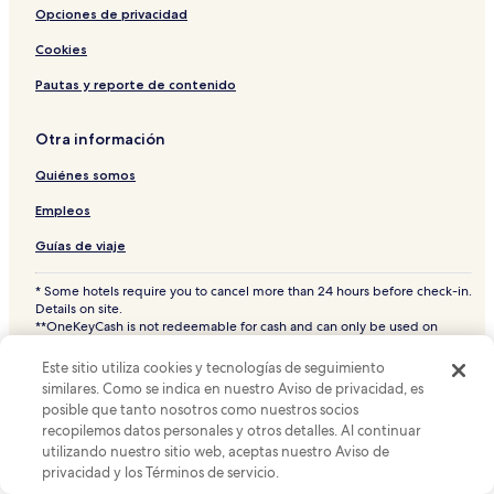
Opciones de privacidad
Cookies
Pautas y reporte de contenido
Otra información
Quiénes somos
Empleos
Guías de viaje
* Some hotels require you to cancel more than 24 hours before check-in.
Details on site.
**OneKeyCash is not redeemable for cash and can only be used on
Hotels.com, Expedia and Vrbo.
© 2026 Hotels.com es una empresa de Expedia Group. Todos los
Este sitio utiliza cookies y tecnologías de seguimiento
derechos reservados.
similares. Como se indica en nuestro Aviso de privacidad, es
Hoteles.com y el logotipo de Hoteles.com son marcas comerciales o
posible que tanto nosotros como nuestros socios
marcas comerciales registradas de Hotels.com, L.P. CST# 2029030-50.
recopilemos datos personales y otros detalles. Al continuar
utilizando nuestro sitio web, aceptas nuestro Aviso de
privacidad y los Términos de servicio.