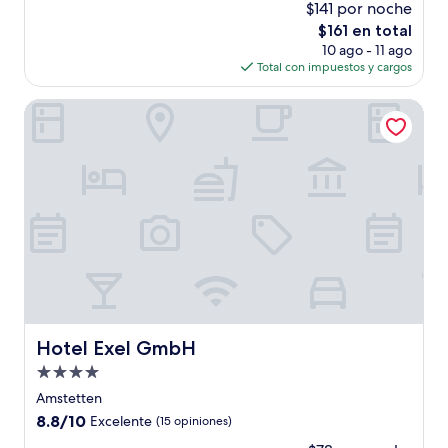
$141 por noche
estrellas
El
$161 en total
precio
10 ago - 11 ago
actual
Total con impuestos y cargos
es
de
Hotel Exel GmbH
$161
Hotel Exel GmbH
Hotel Exel GmbH
Propiedad
de
Amstetten
4.0
8.8
8.8/10
Excelente
(15 opiniones)
estrellas
de