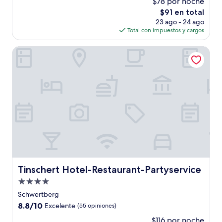
$78 por noche
10,
El
$91 en total
Excelente,
precio
(15
23 ago - 24 ago
actual
opiniones)
Total con impuestos y cargos
es
de
Tinschert Hotel-Restaurant-Partyservice
$91
Tinschert Hotel-Restaurant-Partyservice
Tinschert Hotel-Restaurant-Partyservice
Propiedad
de
Schwertberg
4.0
8.8
8.8/10
Excelente
(55 opiniones)
estrellas
de
$116 por noche