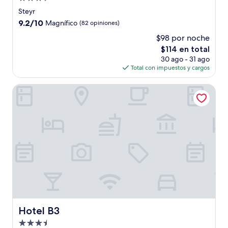
de
Steyr
3.5
9.2
9.2/10
Magnífico
(82 opiniones)
estrellas
de
$98 por noche
10,
El
$114 en total
Magnífico,
precio
(82
30 ago - 31 ago
actual
opiniones)
Total con impuestos y cargos
es
de
Hotel B3
$114
Hotel B3
Hotel B3
Propiedad