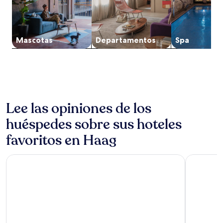
2
adultos.
Los
precios
y
Mascotas
Departa­mentos
Spa
la
disponibilidad
están
sujetos
a
cambios.
Aplican
Lee las opiniones de los
términos
adicionales.
huéspedes sobre sus hoteles
favoritos en Haag
ibis Styles Linz
Hotel Schi