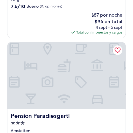
3.0
7.6
7.6/10
Bueno
(15 opiniones)
estrellas
de
$87 por noche
10,
El
$96 en total
Bueno,
precio
(15
4 sept - 5 sept
actual
opiniones)
Total con impuestos y cargos
es
de
Pension Paradiesgartl
$96
Pension Paradiesgartl
Pension Paradiesgartl
Propiedad
de
Amstetten