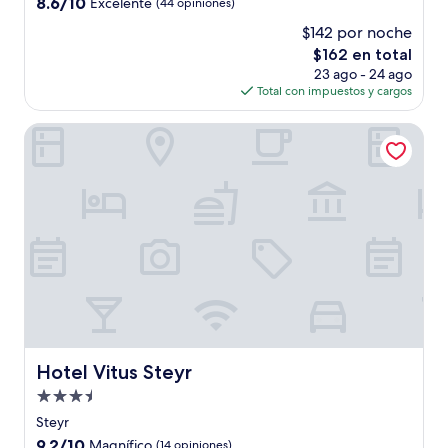
8.6
8.6/10
Excelente
(44 opiniones)
estrellas
de
$142 por noche
10,
El
$162 en total
Excelente,
precio
(44
23 ago - 24 ago
actual
opiniones)
Total con impuestos y cargos
es
de
Hotel Vitus Steyr
$162
Hotel Vitus Steyr
Hotel Vitus Steyr
Propiedad
de
Steyr
3.5
9.2
9.2/10
Magnífico
(14 opiniones)