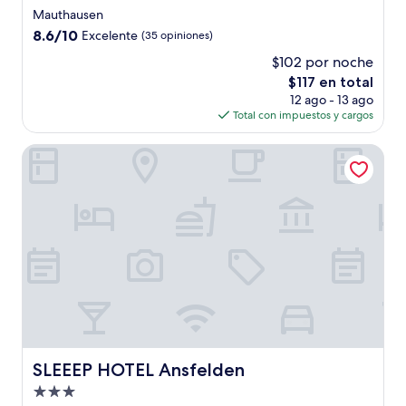
de
Mauthausen
3.5
8.6
8.6/10
Excelente
(35 opiniones)
estrellas
de
$102 por noche
10,
El
$117 en total
Excelente,
precio
(35
12 ago - 13 ago
actual
opiniones)
Total con impuestos y cargos
es
de
SLEEEP HOTEL Ansfelden
$117
SLEEEP HOTEL Ansfelden
SLEEEP HOTEL Ansfelden
Propiedad