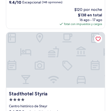
4.0
9.4
9.4/10
Excepcional
(148 opiniones)
estrellas
de
$120 por noche
10,
El
$138 en total
Excepcional,
precio
(148
16 ago - 17 ago
actual
opiniones)
Total con impuestos y cargos
es
de
Stadthotel Styria
$138
Stadthotel Styria
Stadthotel Styria
Propiedad
de
Centro histórico de Steyr
4.0