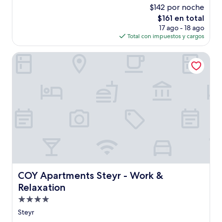
estrellas
de
$142 por noche
10,
El
$161 en total
Bueno,
precio
(61
17 ago - 18 ago
actual
opiniones)
Total con impuestos y cargos
es
de
COY Apartments Steyr - Work & Relaxation
$161
COY Apartments Steyr - Work & Relaxation
COY Apartments Steyr - Work &
Relaxation
Propiedad
de
Steyr
4.0