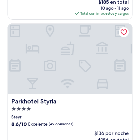
El
$185 en total
Excelente,
precio
(90
10 ago - 11 ago
actual
opiniones)
Total con impuestos y cargos
es
de
Parkhotel Styria
$185
Parkhotel Styria
Parkhotel Styria
Propiedad
de
Steyr
4.0
8.6
8.6/10
Excelente
(49 opiniones)
estrellas
de
$136 por noche
10,
El