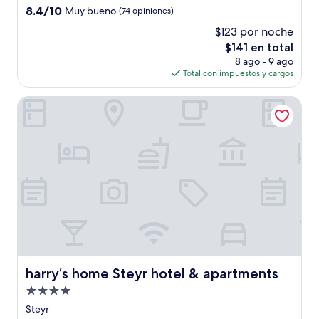
3.0
8.4
8.4/10
Muy bueno
(74 opiniones)
estrellas
de
$123 por noche
10,
El
$141 en total
Muy
precio
bueno,
8 ago - 9 ago
actual
(74
Total con impuestos y cargos
es
opiniones)
de
harry’s home Steyr hotel & apartments
$141
harry’s home Steyr hotel & apartments
harry’s home Steyr hotel & apartments
Propiedad
de
Steyr