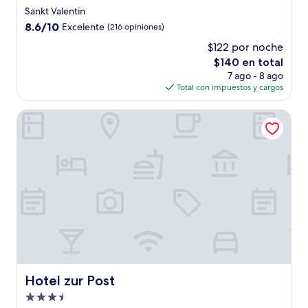
de
Sankt Valentin
3.0
8.6
8.6/10
Excelente
(216 opiniones)
estrellas
de
$122 por noche
10,
El
$140 en total
Excelente,
precio
(216
7 ago - 8 ago
actual
opiniones)
Total con impuestos y cargos
es
de
Hotel zur Post
$140
Hotel zur Post
Hotel zur Post
Propiedad