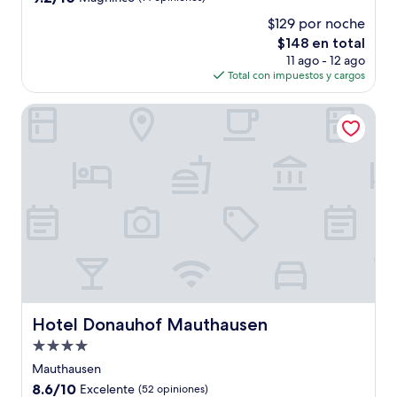
estrellas
de
$129 por noche
10,
El
$148 en total
Magnífico,
precio
(14
11 ago - 12 ago
actual
opiniones)
Total con impuestos y cargos
es
de
Hotel Donauhof Mauthausen
$148
Hotel Donauhof Mauthausen
Hotel Donauhof Mauthausen
Propiedad
de
Mauthausen
4.0
8.6
8.6/10
Excelente
(52 opiniones)