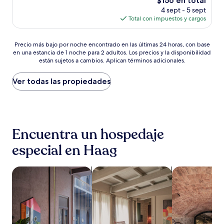
$156 en total
Excelente,
precio
(49
4 sept - 5 sept
actual
opiniones)
Total con impuestos y cargos
es
de
Precio
$156
Precio más bajo por noche encontrado en las últimas 24 horas, con base
en una estancia de 1 noche para 2 adultos. Los precios y la disponibilidad
más
están sujetos a cambios. Aplican términos adicionales.
bajo
por
noche
Ver todas las propiedades
encontrado
en
las
últimas
24
Encuentra un hospedaje
horas,
con
especial en Haag
base
en
una
Buscar propiedades que aceptan mascotas
Buscar departamentos
Buscar propie
estancia
de
1
noche
para