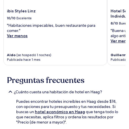
ibis Styles Linz
Hotel Sch
Individua
10/10
Excelente
8/10
Bueno
"Habitaciones impecables, buen restaurante para
comer."
"Buena ubi
Ver menos
algo antic
Ver meno
Aldo
(se hospedó 1 noches)
Guillermo
Publicada hace 1 mes
Publicada 
Preguntas frecuentes
¿Cuánto cuesta una habitación de hotel en Haag?
Puedes encontrar hoteles increíbles en Haag desde $74,
con opciones para tu presupuesto y tus necesidades. Si
buscas un
hotel económico en Haag
que tenga todo lo
que necesitas, aplica filtros y ordena los resultados por
"Precio (de menor a mayor)".