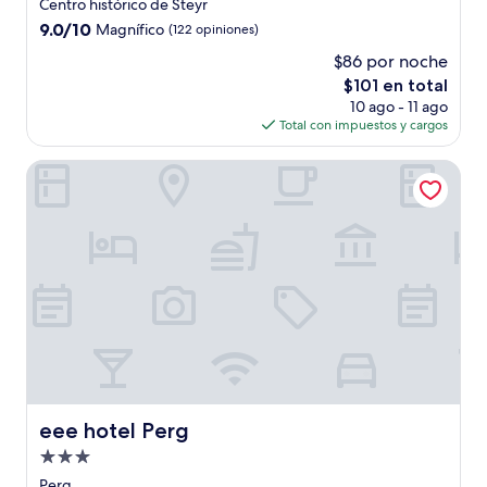
de
Centro histórico de Steyr
4.0
9.0
9.0/10
Magnífico
(122 opiniones)
estrellas
de
$86 por noche
10,
El
$101 en total
Magnífico,
precio
(122
10 ago - 11 ago
actual
opiniones)
Total con impuestos y cargos
es
de
eee hotel Perg
$101
eee hotel Perg
eee hotel Perg
Propiedad
de
Perg