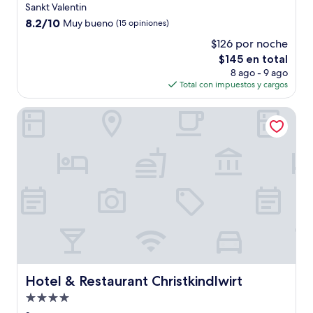
de
Sankt Valentin
3.5
8.2
8.2/10
Muy bueno
(15 opiniones)
estrellas
de
$126 por noche
10,
El
$145 en total
Muy
precio
bueno,
8 ago - 9 ago
actual
(15
Total con impuestos y cargos
es
opiniones)
de
Hotel & Restaurant Christkindlwirt
$145
Hotel & Restaurant Christkindlwirt
Hotel & Restaurant Christkindlwirt
Propiedad