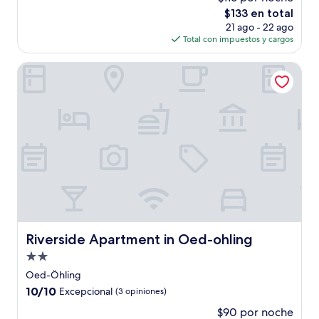
10,
El
$133 en total
Excelente,
precio
(55
21 ago - 22 ago
actual
opiniones)
Total con impuestos y cargos
es
de
Riverside Apartment in Oed-ohling
$133
Riverside Apartment in Oed-ohling
Riverside Apartment in Oed-ohling
Propiedad
de
Oed-Öhling
2.0
10.0
10/10
Excepcional
(3 opiniones)
estrellas
de
$90 por noche
10,