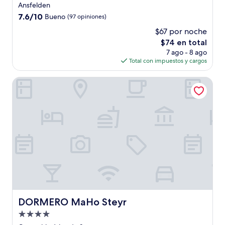
de
Ansfelden
3.0
7.6
7.6/10
Bueno
(97 opiniones)
estrellas
de
$67 por noche
10,
El
$74 en total
Bueno,
precio
(97
7 ago - 8 ago
actual
opiniones)
Total con impuestos y cargos
es
de
DORMERO MaHo Steyr
$74
DORMERO MaHo Steyr
DORMERO MaHo Steyr
Propiedad