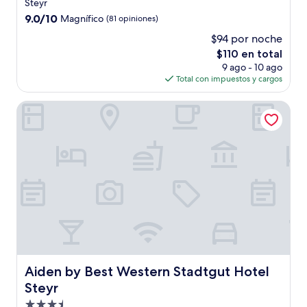
de
Steyr
4.0
9.0
9.0/10
Magnífico
(81 opiniones)
estrellas
de
$94 por noche
10,
El
$110 en total
Magnífico,
precio
(81
9 ago - 10 ago
actual
opiniones)
Total con impuestos y cargos
es
de
Aiden by Best Western Stadtgut Hotel Steyr
$110
Aiden by Best Western Stadtgut Hotel Steyr
Aiden by Best Western Stadtgut Hotel
Steyr
Propiedad