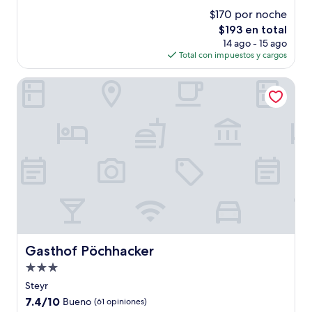
estrellas
de
$170 por noche
10,
El
$193 en total
Excelente,
precio
(52
14 ago - 15 ago
actual
opiniones)
Total con impuestos y cargos
es
de
Gasthof Pöchhacker
$193
Gasthof Pöchhacker
Gasthof Pöchhacker
Propiedad
de
Steyr
3.0
7.4
7.4/10
Bueno
(61 opiniones)