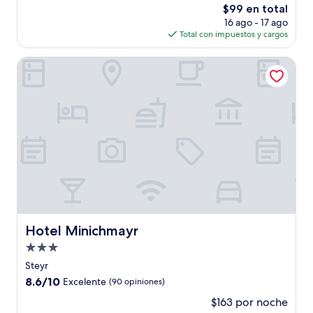
El
$99 en total
Excepcional,
precio
(3
16 ago - 17 ago
actual
opiniones)
Total con impuestos y cargos
es
de
Hotel Minichmayr
$99
Hotel Minichmayr
Hotel Minichmayr
Propiedad
de
Steyr
3.0
8.6
8.6/10
Excelente
(90 opiniones)
estrellas
de
$163 por noche
10,