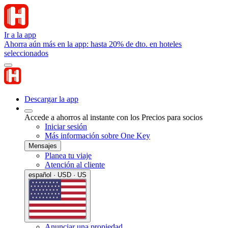
Ir a la app
Ahorra aún más en la app: hasta 20% de dto. en hoteles
seleccionados
Descargar la app
Accede a ahorros al instante con los Precios para socios
Iniciar sesión
Más información sobre One Key
Mensajes
Planea tu viaje
Atención al cliente
español · USD · US
Anunciar una propiedad