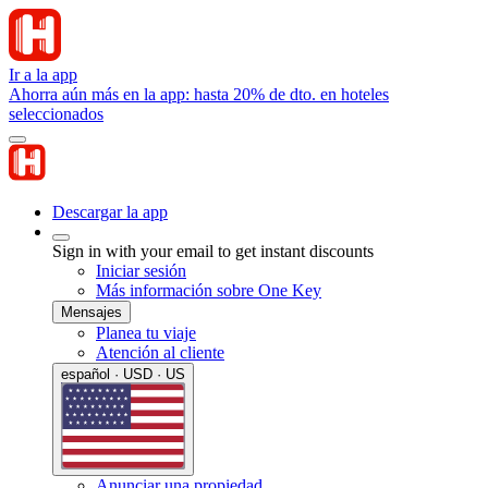
Ir a la app
Ahorra aún más en la app: hasta 20% de dto. en hoteles
seleccionados
Descargar la app
Sign in with your email to get instant discounts
Iniciar sesión
Más información sobre One Key
Mensajes
Planea tu viaje
Atención al cliente
español · USD · US
Anunciar una propiedad