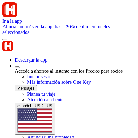
Ir a la app
Ahorra aún más en la app: hasta 20% de dto. en hoteles
seleccionados
Descargar la app
Accede a ahorros al instante con los Precios para socios
Iniciar sesión
Más información sobre One Key
Mensajes
Planea tu viaje
Atención al cliente
español · USD · US
Anunciar una propiedad