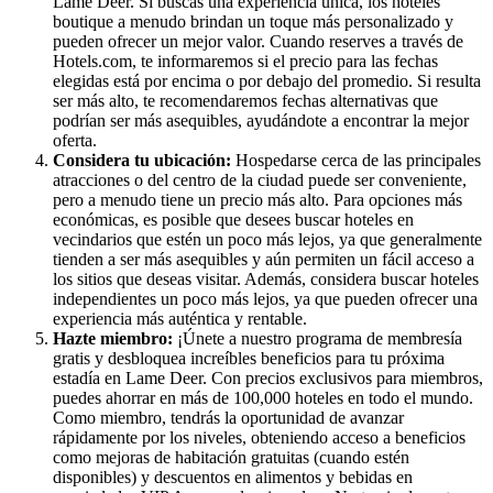
Lame Deer. Si buscas una experiencia única, los hoteles
boutique a menudo brindan un toque más personalizado y
pueden ofrecer un mejor valor. Cuando reserves a través de
Hotels.com, te informaremos si el precio para las fechas
elegidas está por encima o por debajo del promedio. Si resulta
ser más alto, te recomendaremos fechas alternativas que
podrían ser más asequibles, ayudándote a encontrar la mejor
oferta.
Considera tu ubicación:
Hospedarse cerca de las principales
atracciones o del centro de la ciudad puede ser conveniente,
pero a menudo tiene un precio más alto. Para opciones más
económicas, es posible que desees buscar hoteles en
vecindarios que estén un poco más lejos, ya que generalmente
tienden a ser más asequibles y aún permiten un fácil acceso a
los sitios que deseas visitar. Además, considera buscar hoteles
independientes un poco más lejos, ya que pueden ofrecer una
experiencia más auténtica y rentable.
Hazte miembro:
¡Únete a nuestro programa de membresía
gratis y desbloquea increíbles beneficios para tu próxima
estadía en Lame Deer. Con precios exclusivos para miembros,
puedes ahorrar en más de 100,000 hoteles en todo el mundo.
Como miembro, tendrás la oportunidad de avanzar
rápidamente por los niveles, obteniendo acceso a beneficios
como mejoras de habitación gratuitas (cuando estén
disponibles) y descuentos en alimentos y bebidas en