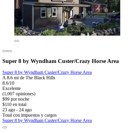
Super 8 by Wyndham Custer/Crazy Horse Area
Super 8 by Wyndham Custer/Crazy Horse Area
A 8.6 mi de The Black Hills
8.6/10
Excelente
(1,007 opiniones)
$99 por noche
$110 en total
23 ago - 24 ago
Total con impuestos y cargos
Super 8 by Wyndham Custer/Crazy Horse Area