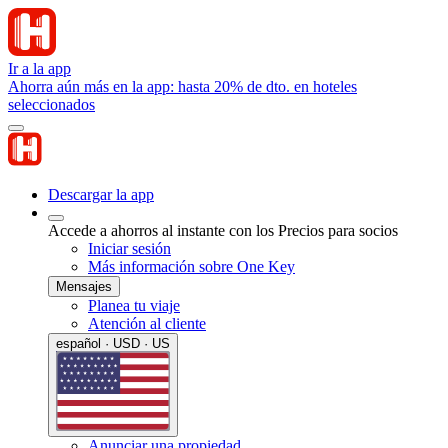
Ir a la app
Ahorra aún más en la app: hasta 20% de dto. en hoteles
seleccionados
Descargar la app
Accede a ahorros al instante con los Precios para socios
Iniciar sesión
Más información sobre One Key
Mensajes
Planea tu viaje
Atención al cliente
español · USD · US
Anunciar una propiedad