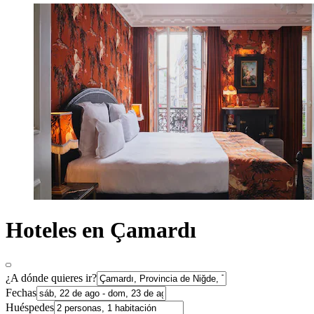
Hoteles en Çamardı
¿A dónde quieres ir?
Fechas
Huéspedes