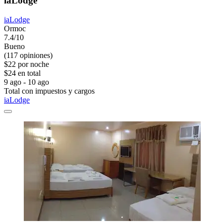
iaLodge
iaLodge
Ormoc
7.4/10
Bueno
(117 opiniones)
$22 por noche
$24 en total
9 ago - 10 ago
Total con impuestos y cargos
iaLodge