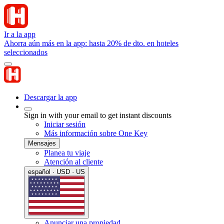
Ir a la app
Ahorra aún más en la app: hasta 20% de dto. en hoteles
seleccionados
Descargar la app
Sign in with your email to get instant discounts
Iniciar sesión
Más información sobre One Key
Mensajes
Planea tu viaje
Atención al cliente
español · USD · US
Anunciar una propiedad