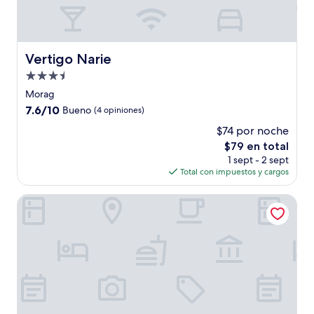
Vertigo Narie
Vertigo Narie
Propiedad
de
Morag
3.5
7.6
7.6/10
Bueno
(4 opiniones)
estrellas
de
$74 por noche
10,
El
$79 en total
Bueno,
precio
(4
1 sept - 2 sept
actual
opiniones)
Total con impuestos y cargos
es
de
Hotel Anders
$79