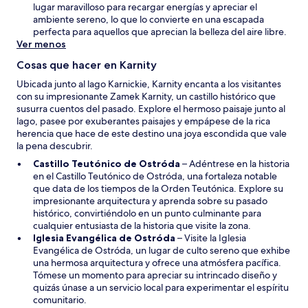
v
á
lugar maravilloso para recargar energías y apreciar el
e
e
ambiente sereno, lo que lo convierte en una escapada
n
n
perfecta para aquellos que aprecian la belleza del aire libre.
t
u
Ver menos
a
n
n
Cosas que hacer en Karnity
a
a
n
Ubicada junto al lago Karnickie, Karnity encanta a los visitantes
u
con su impresionante Zamek Karnity, un castillo histórico que
e
susurra cuentos del pasado. Explore el hermoso paisaje junto al
v
lago, pasee por exuberantes paisajes y empápese de la rica
a
herencia que hace de este destino una joya escondida que vale
v
la pena descubrir.
e
S
Castillo Teutónico de Ostróda
– Adéntrese en la historia
n
e
en el Castillo Teutónico de Ostróda, una fortaleza notable
t
a
que data de los tiempos de la Orden Teutónica. Explore su
a
b
impresionante arquitectura y aprenda sobre su pasado
n
r
histórico, convirtiéndolo en un punto culminante para
a
i
cualquier entusiasta de la historia que visite la zona.
S
r
Iglesia Evangélica de Ostróda
– Visite la Iglesia
e
á
Evangélica de Ostróda, un lugar de culto sereno que exhibe
a
e
una hermosa arquitectura y ofrece una atmósfera pacífica.
b
n
Tómese un momento para apreciar su intrincado diseño y
r
u
quizás únase a un servicio local para experimentar el espíritu
i
n
comunitario.