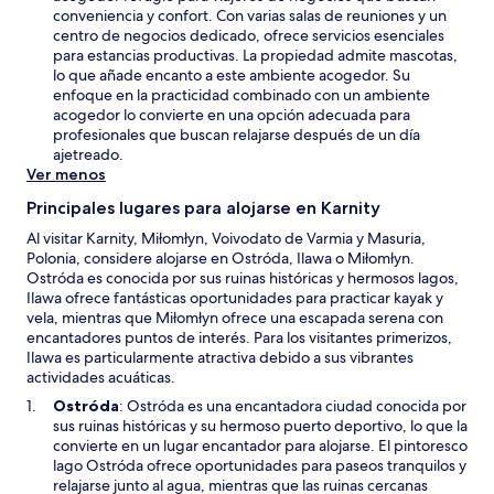
n
a
conveniencia y confort. Con varias salas de reuniones y un
u
b
centro de negocios dedicado, ofrece servicios esenciales
e
r
para estancias productivas. La propiedad admite mascotas,
v
i
lo que añade encanto a este ambiente acogedor. Su
a
r
enfoque en la practicidad combinado con un ambiente
v
á
acogedor lo convierte en una opción adecuada para
e
e
profesionales que buscan relajarse después de un día
n
n
ajetreado.
t
u
Ver menos
a
n
n
Principales lugares para alojarse en Karnity
a
a
n
Al visitar Karnity, Miłomłyn, Voivodato de Varmia y Masuria,
u
Polonia, considere alojarse en Ostróda, Ilawa o Miłomłyn.
e
Ostróda es conocida por sus ruinas históricas y hermosos lagos,
v
Ilawa ofrece fantásticas oportunidades para practicar kayak y
a
vela, mientras que Miłomłyn ofrece una escapada serena con
v
encantadores puntos de interés. Para los visitantes primerizos,
e
Ilawa es particularmente atractiva debido a sus vibrantes
n
actividades acuáticas.
t
S
Ostróda
: Ostróda es una encantadora ciudad conocida por
a
e
sus ruinas históricas y su hermoso puerto deportivo, lo que la
n
a
convierte en un lugar encantador para alojarse. El pintoresco
a
b
lago Ostróda ofrece oportunidades para paseos tranquilos y
r
relajarse junto al agua, mientras que las ruinas cercanas