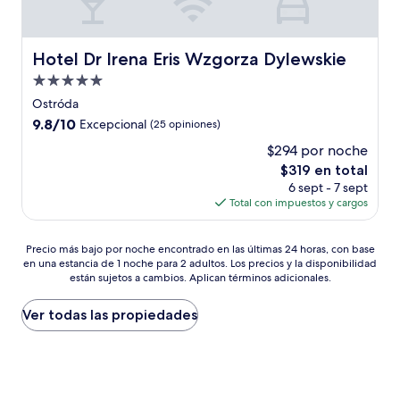
Hotel Dr Irena Eris Wzgorza Dylewskie
Hotel Dr Irena Eris Wzgorza Dylewskie
Propiedad
de
Ostróda
5.0
9.8
9.8/10
Excepcional
(25 opiniones)
estrellas
de
$294 por noche
10,
El
$319 en total
Excepcional,
precio
(25
6 sept - 7 sept
actual
opiniones)
Total con impuestos y cargos
es
de
Precio
$319
Precio más bajo por noche encontrado en las últimas 24 horas, con base
en una estancia de 1 noche para 2 adultos. Los precios y la disponibilidad
más
están sujetos a cambios. Aplican términos adicionales.
bajo
por
noche
Ver todas las propiedades
encontrado
en
las
últimas
24