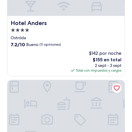
Hotel Anders
Hotel Anders
Propiedad
de
Ostróda
4.0
7.2
7.2/10
Bueno
(11 opiniones)
estrellas
de
$142 por noche
10,
El
$155 en total
Bueno,
precio
(11
2 sept - 3 sept
actual
opiniones)
Total con impuestos y cargos
es
de
Masuria Hotel & Spa
$155