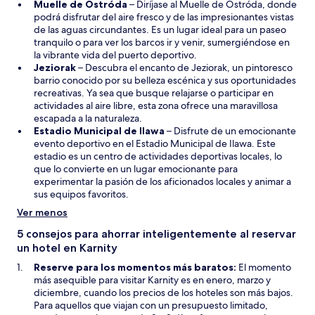
S
r
a
Muelle de Ostróda
– Diríjase al Muelle de Ostróda, donde
e
á
n
podrá disfrutar del aire fresco y de las impresionantes vistas
a
e
u
de las aguas circundantes. Es un lugar ideal para un paseo
b
n
e
tranquilo o para ver los barcos ir y venir, sumergiéndose en
r
u
v
la vibrante vida del puerto deportivo.
S
i
n
a
Jeziorak
– Descubra el encanto de Jeziorak, un pintoresco
e
r
a
v
barrio conocido por su belleza escénica y sus oportunidades
a
á
n
e
recreativas. Ya sea que busque relajarse o participar en
b
e
u
n
actividades al aire libre, esta zona ofrece una maravillosa
r
n
e
t
escapada a la naturaleza.
i
u
S
v
a
Estadio Municipal de Ilawa
– Disfrute de un emocionante
r
n
e
a
n
evento deportivo en el Estadio Municipal de Ilawa. Este
á
a
a
v
a
estadio es un centro de actividades deportivas locales, lo
e
n
b
e
que lo convierte en un lugar emocionante para
n
u
r
n
experimentar la pasión de los aficionados locales y animar a
u
e
i
t
sus equipos favoritos.
n
v
r
a
Ver menos
a
a
á
n
n
v
e
a
5 consejos para ahorrar inteligentemente al reservar
u
e
n
un hotel en Karnity
e
n
u
Reserve para los momentos más baratos:
El momento
v
t
n
más asequible para visitar Karnity es en enero, marzo y
a
a
a
diciembre, cuando los precios de los hoteles son más bajos.
v
n
n
Para aquellos que viajan con un presupuesto limitado,
e
a
u