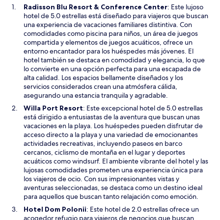
S
Radisson Blu Resort & Conference Center
: Este lujoso
e
hotel de 5.0 estrellas está diseñado para viajeros que buscan
a
una experiencia de vacaciones familiares distintiva. Con
b
comodidades como piscina para niños, un área de juegos
r
compartida y elementos de juegos acuáticos, ofrece un
i
entorno encantador para los huéspedes más jóvenes. El
r
hotel también se destaca en comodidad y elegancia, lo que
á
lo convierte en una opción perfecta para una escapada de
e
alta calidad. Los espacios bellamente diseñados y los
n
servicios considerados crean una atmósfera cálida,
u
asegurando una estancia tranquila y agradable.
n
S
Willa Port Resort
: Este excepcional hotel de 5.0 estrellas
a
e
está dirigido a entusiastas de la aventura que buscan unas
n
a
vacaciones en la playa. Los huéspedes pueden disfrutar de
u
b
acceso directo a la playa y una variedad de emocionantes
e
r
actividades recreativas, incluyendo paseos en barco
v
i
cercanos, ciclismo de montaña en el lugar y deportes
a
r
acuáticos como windsurf. El ambiente vibrante del hotel y las
v
á
lujosas comodidades prometen una experiencia única para
e
e
los viajeros de ocio. Con sus impresionantes vistas y
n
n
aventuras seleccionadas, se destaca como un destino ideal
t
u
para aquellos que buscan tanto relajación como emoción.
a
n
S
Hotel Dom Polonii
: Este hotel de 2.0 estrellas ofrece un
n
a
e
acogedor refugio para viajeros de negocios que buscan
a