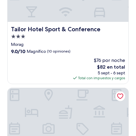
Tailor Hotel Sport & Conference
Tailor Hotel Sport & Conference
Propiedad
de
Morag
3.0
9.0
9.0/10
Magnífico
(10 opiniones)
estrellas
de
$76 por noche
10,
El
$82 en total
Magnífico,
precio
(10
5 sept - 6 sept
actual
opiniones)
Total con impuestos y cargos
es
de
Maly Sopot Boutique
$82