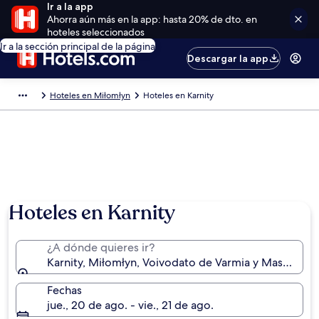
Ir a la app
Ahorra aún más en la app: hasta 20% de dto. en
hoteles seleccionados
Ir a la sección principal de la página
Descargar la app
Hoteles en Miłomłyn
Hoteles en Karnity
Hoteles en Karnity
¿A dónde quieres ir?
Karnity, Miłomłyn, Voivodato de Varmia y Masuria, P
Fechas
jue., 20 de ago. - vie., 21 de ago.