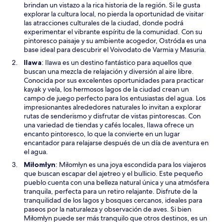
i
brindan un vistazo a la rica historia de la región. Si le gusta
r
explorar la cultura local, no pierda la oportunidad de visitar
á
las atracciones culturales de la ciudad, donde podrá
e
experimentar el vibrante espíritu de la comunidad. Con su
n
pintoresco paisaje y su ambiente acogedor, Ostróda es una
u
base ideal para descubrir el Voivodato de Varmia y Masuria.
n
S
Ilawa
: Ilawa es un destino fantástico para aquellos que
a
e
buscan una mezcla de relajación y diversión al aire libre.
n
a
Conocida por sus excelentes oportunidades para practicar
u
b
kayak y vela, los hermosos lagos de la ciudad crean un
e
r
campo de juego perfecto para los entusiastas del agua. Los
v
i
impresionantes alrededores naturales lo invitan a explorar
a
r
rutas de senderismo y disfrutar de vistas pintorescas. Con
v
á
una variedad de tiendas y cafés locales, Ilawa ofrece un
e
e
encanto pintoresco, lo que la convierte en un lugar
n
n
encantador para relajarse después de un día de aventura en
t
u
el agua.
a
n
S
Miłomłyn
: Miłomłyn es una joya escondida para los viajeros
n
a
e
que buscan escapar del ajetreo y el bullicio. Este pequeño
a
n
a
pueblo cuenta con una belleza natural única y una atmósfera
u
b
tranquila, perfecta para un retiro relajante. Disfrute de la
e
r
tranquilidad de los lagos y bosques cercanos, ideales para
v
i
paseos por la naturaleza y observación de aves. Si bien
a
r
Miłomłyn puede ser más tranquilo que otros destinos, es un