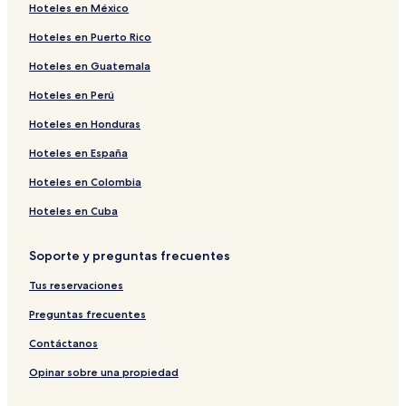
Hoteles en México
Hoteles cerca de Estación de tren de Ostróda
Hoteles en Puerto Rico
Hoteles en Lubawa
Hoteles en Guatemala
Hoteles cerca de Estación de tren de Iława Główna
Hoteles en Perú
Hoteles en Honduras
Hoteles en España
Hoteles en Colombia
Hoteles en Cuba
Soporte y preguntas frecuentes
Tus reservaciones
Preguntas frecuentes
Contáctanos
Opinar sobre una propiedad