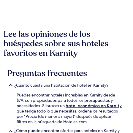
horas,
con
base
en
una
estancia
Lee las opiniones de los
de
huéspedes sobre sus hoteles
1
noche
favoritos en Karnity
para
2
adultos.
Los
Preguntas frecuentes
precios
y
la
¿Cuánto cuesta una habitación de hotel en Karnity?
disponibilidad
están
Puedes encontrar hoteles increíbles en Karnity desde
sujetos
$79, con propiedades para todos los presupuestos y
a
necesidades. Si buscas un
hotel económico en Karnity
cambios.
que tenga todo lo que necesitas, ordena los resultados
Aplican
por "Precio (de menor a mayor)" después de aplicar
términos
filtros en la búsqueda de Hoteles.com.
adicionales.
¿Cómo puedo encontrar ofertas para hoteles en Karnity y