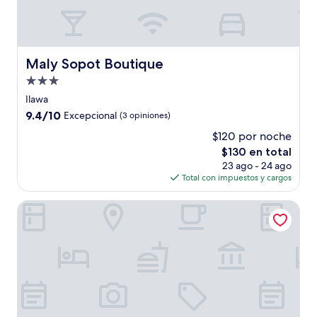
Maly Sopot Boutique
Maly Sopot Boutique
Propiedad
de
Ilawa
3.0
9.4
9.4/10
Excepcional
(3 opiniones)
estrellas
de
$120 por noche
10,
El
$130 en total
Excepcional,
precio
(3
23 ago - 24 ago
actual
opiniones)
Total con impuestos y cargos
es
de
Vertigo Narie
$130