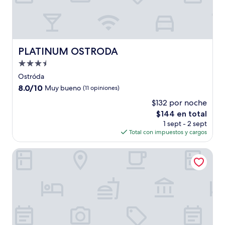
PLATINUM OSTRODA
PLATINUM OSTRODA
Propiedad
de
Ostróda
3.5
8.0
8.0/10
Muy bueno
(11 opiniones)
estrellas
de
$132 por noche
10,
El
$144 en total
Muy
precio
bueno,
1 sept - 2 sept
actual
(11
Total con impuestos y cargos
es
opiniones)
de
Tailor Hotel Sport & Conference
$144