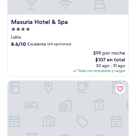
Masuria Hotel & Spa
Masuria Hotel & Spa
Propiedad
de
Lukta
4.0
8.6
8.6/10
Excelente
(64 opiniones)
estrellas
de
$99 por noche
10,
El
$107 en total
Excelente,
precio
(64
30 ago - 31 ago
actual
opiniones)
Total con impuestos y cargos
es
de
Hotel Dr Irena Eris Wzgorza Dylewskie
$107