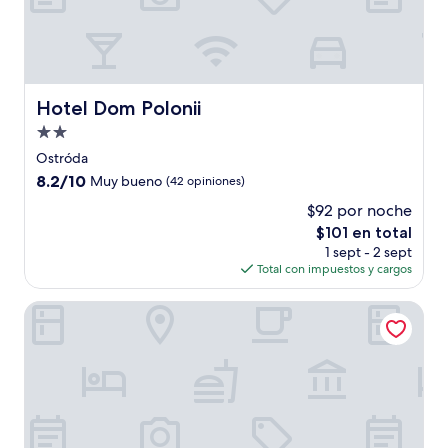
Hotel Dom Polonii
Hotel Dom Polonii
Propiedad
de
Ostróda
2.0
8.2
8.2/10
Muy bueno
(42 opiniones)
estrellas
de
$92 por noche
10,
El
$101 en total
Muy
precio
bueno,
1 sept - 2 sept
actual
(42
Total con impuestos y cargos
es
opiniones)
de
PLATINUM OSTRODA
$101