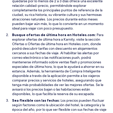
quedarse por lo menos de 2 a 3 días ofrece una excelente
n
e
relación calidad-precio, permitiéndole explorar
t
v
completamente los principales puntos de referencia de la
a
a
ciudad, su rica historia, su vibrante cultura y sus hermosas
n
v
atracciones naturales. Los precios durante estos meses
a
e
pueden bajar aún más, lo que lo convierte en un momento
n
ideal para viajar con poco presupuesto.
t
a
Busque ofertas de última hora en Hoteles.com:
Para
n
explorar ofertas de última hora a Karnity, visite la sección
a
Ofertas o Ofertas de última hora en Hoteles.com, donde
podrá descubrir tarifas con descuento en alojamientos
cercanos a sus fechas de viaje. Al habilitar las alertas por
correo electrónico o las notificaciones push, podrá
mantenerse informado sobre ventas flash y promociones
especiales de última hora, lo que le ayudará a ahorrar en su
estancia. Además, la herramienta de Compra Inteligente
disponible a través de la aplicación permite a los viajeros
comparar precios y servicios de hoteles, asegurando que
tenga más probabilidades de ver las mejores ofertas. Se le
avisará si los precios bajan o las habitaciones están
disponibles, lo que facilita la reserva de su escapada.
Sea flexible con las fechas:
Los precios pueden fluctuar
según factores como la ubicación del hotel, la categoría y la
época del año, por lo que ser flexible con sus fechas de viaje