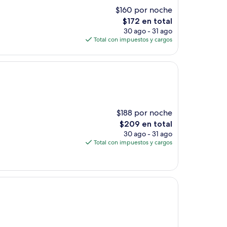
$160 por noche
El
$172 en total
precio
30 ago - 31 ago
actual
Total con impuestos y cargos
es
de
$172
$188 por noche
El
$209 en total
precio
30 ago - 31 ago
actual
Total con impuestos y cargos
es
de
$209