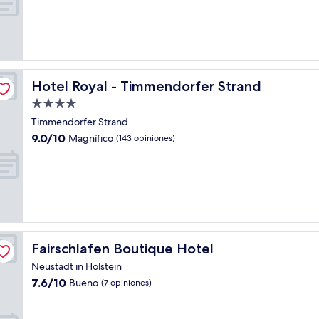
(266
opiniones)
Hotel Royal - Timmendorfer Strand
Hotel Royal - Timmendorfer Strand
Propiedad
de
Timmendorfer Strand
4.0
9.0
9.0/10
Magnífico
(143 opiniones)
estrellas
de
10,
Magnífico,
(143
opiniones)
Fairschlafen Boutique Hotel
Fairschlafen Boutique Hotel
Neustadt in Holstein
7.6
7.6/10
Bueno
(7 opiniones)
de
10,