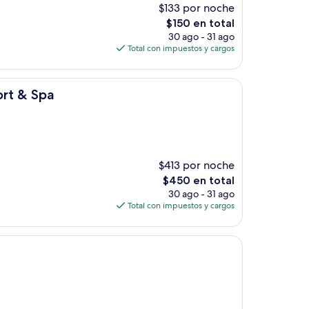
$133 por noche
El
$150 en total
precio
30 ago - 31 ago
actual
Total con impuestos y cargos
es
de
$150
rt & Spa
$413 por noche
El
$450 en total
precio
30 ago - 31 ago
actual
Total con impuestos y cargos
es
de
$450