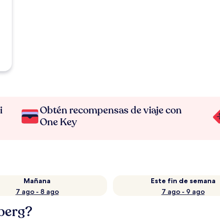
i
Obtén recompensas de viaje con
One Key
Mañana
Este fin de semana
7 ago - 8 ago
7 ago - 9 ago
berg?