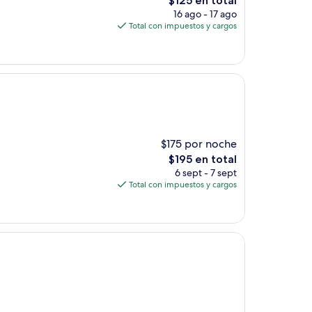
$125 en total
precio
16 ago - 17 ago
actual
Total con impuestos y cargos
es
de
$125
$175 por noche
El
$195 en total
precio
6 sept - 7 sept
actual
Total con impuestos y cargos
es
de
$195