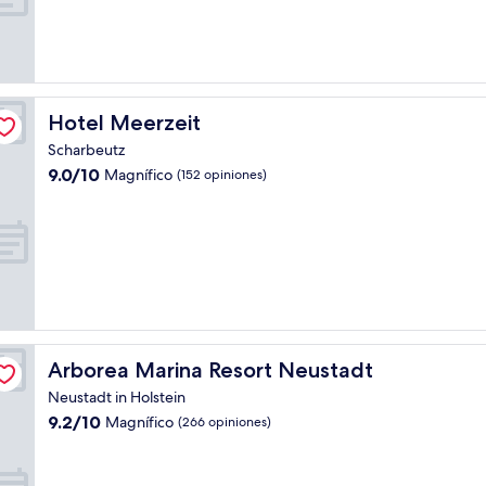
Muy
bueno,
(446
opiniones)
Hotel Meerzeit
Hotel Meerzeit
Scharbeutz
9.0
9.0/10
Magnífico
(152 opiniones)
de
10,
Magnífico,
(152
opiniones)
Arborea Marina Resort Neustadt
Arborea Marina Resort Neustadt
Neustadt in Holstein
9.2
9.2/10
Magnífico
(266 opiniones)
de
10,
Magnífico,