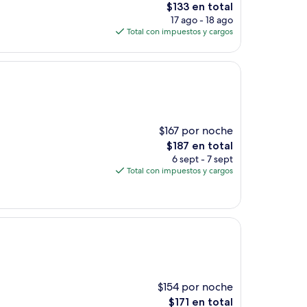
El
$133 en total
precio
17 ago - 18 ago
actual
Total con impuestos y cargos
es
de
$133
$167 por noche
El
$187 en total
precio
6 sept - 7 sept
actual
Total con impuestos y cargos
es
de
$187
$154 por noche
El
$171 en total