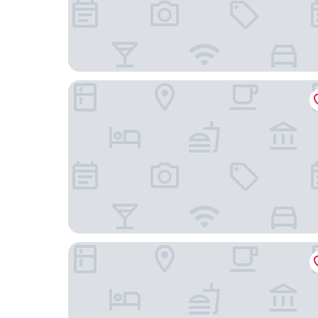
Hotel Gran BelVeder & Ostsee Therme Resort &
Waldhotel Riesebusch