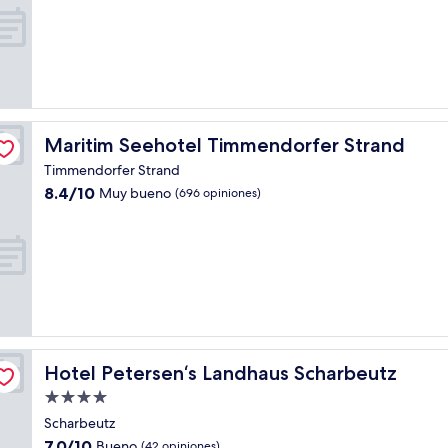
estrellas
de
10,
Muy
bueno,
(69
opiniones)
Maritim Seehotel Timmendorfer Strand
Maritim Seehotel Timmendorfer Strand
Timmendorfer Strand
8.4
8.4/10
Muy bueno
(696 opiniones)
de
10,
Muy
bueno,
(696
opiniones)
Hotel Petersen‘s Landhaus Scharbeutz
Hotel Petersen‘s Landhaus Scharbeutz
Propiedad
de
Scharbeutz
4.0
7.0
7.0/10
Bueno
(42 opiniones)