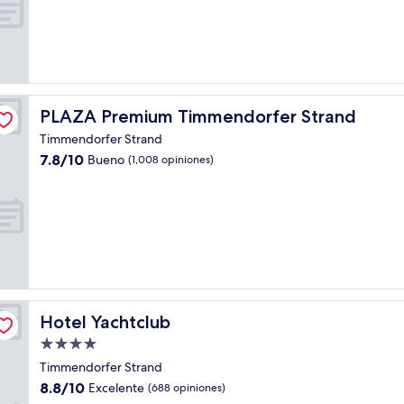
Bueno,
(7
opiniones)
PLAZA Premium Timmendorfer Strand
PLAZA Premium Timmendorfer Strand
Timmendorfer Strand
7.8
7.8/10
Bueno
(1,008 opiniones)
de
10,
Bueno,
(1,008
opiniones)
Hotel Yachtclub
Hotel Yachtclub
Propiedad
de
Timmendorfer Strand
4.0
8.8
8.8/10
Excelente
(688 opiniones)
estrellas
de