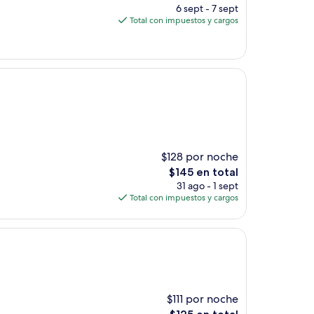
precio
6 sept - 7 sept
actual
Total con impuestos y cargos
es
de
$171
$128 por noche
El
$145 en total
precio
31 ago - 1 sept
actual
Total con impuestos y cargos
es
de
$145
$111 por noche
El