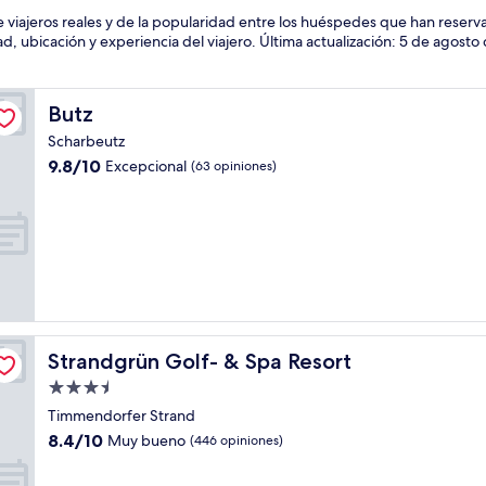
 viajeros reales y de la popularidad entre los huéspedes que han reser
ubicación y experiencia del viajero. Última actualización:
5 de agosto
Butz
Butz
Scharbeutz
9.8
9.8/10
Excepcional
(63 opiniones)
de
10,
Excepcional,
(63
opiniones)
Strandgrün Golf- & Spa Resort
Strandgrün Golf- & Spa Resort
Propiedad
de
Timmendorfer Strand
3.5
8.4
8.4/10
Muy bueno
(446 opiniones)
estrellas
de
10,