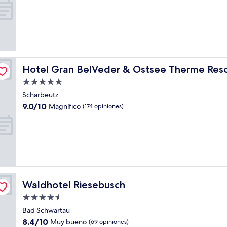
10,
Excelente,
(688
opiniones)
 Spa
Hotel Gran BelVeder & Ostsee Therme Resort & Spa
Hotel Gran BelVeder & Ostsee Therme Reso
Propiedad
de
Scharbeutz
5.0
9.0
9.0/10
Magnífico
(174 opiniones)
estrellas
de
10,
Magnífico,
(174
opiniones)
Waldhotel Riesebusch
Waldhotel Riesebusch
Propiedad
de
Bad Schwartau
4.5
8.4
8.4/10
Muy bueno
(69 opiniones)