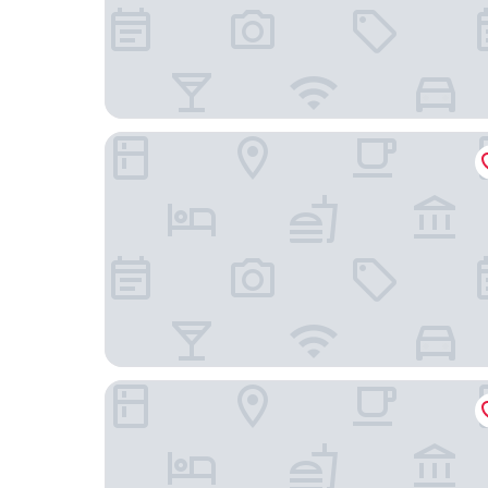
Maritim Seehotel Timmendorfer Strand
Hotel Petersen‘s Landhaus Scharbeutz