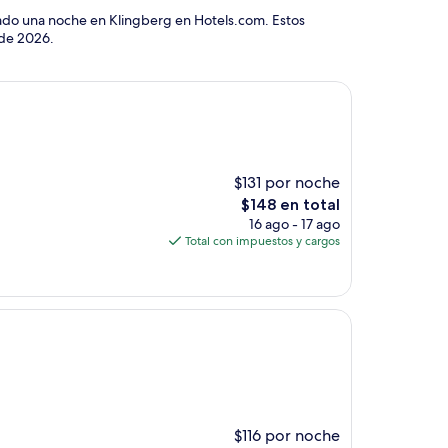
vado una noche en Klingberg en Hotels.com. Estos
 de 2026
.
$131 por noche
El
$148 en total
precio
16 ago - 17 ago
actual
Total con impuestos y cargos
es
de
$148
$116 por noche