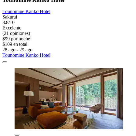
Tounomine Kanko Hotel
Sakurai
8.8/10
Excelente
(21 opiniones)
$99 por noche
$109 en total
28 ago - 29 ago
Tounomine Kanko Hotel