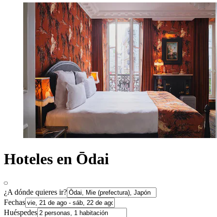
Hoteles en Ōdai
¿A dónde quieres ir?
Fechas
Huéspedes