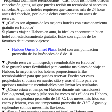
"Propiedad totalmente reembolsable". Casi todos los hoteles ofrecen
cancelación gratis, así que puedes recibir un reembolso si necesitas
cancelar. Algunos hoteles requieren que canceles más de 24 horas
antes del check-in, por lo que debes corroborar esto antes de
reservar.
¿Cuáles son algunos de los mejores hoteles con estacionamiento
gratuito en Haboro?
Si planeas viajar a Haboro en auto, lo ideal es encontrar un buen
hotel con estacionamiento gratuito. Estos son algunos de los
favoritos de nuestros viajeros:
Haboro Onsen Sunset Plaza
: hotel con una puntuación
promedio de los huéspedes de 8 de 10
¿Puedo reservar un hospedaje reembolsable en Haboro?
Si te gustaría tener flexibilidad para cambiar tus planes de viaje en
Haboro, la mayoría de los hoteles proporcionan tarifas
reembolsables* para que puedas reservar. Puedes ver estas
propiedades si buscas en nuestro sitio y usas el filtro para ver
opciones totalmente reembolsables para limitar los resultados.
¿Cómo estará el tiempo en Haboro durante mis vacaciones?
Por lo general, agosto y julio son los meses más cálidos en Haboro,
con una temperatura promedio de 18 °C. Los meses más fríos son
enero y febrero, con una temperatura promedio de -3 °C. Agosto y
septiembre son los meses más lluviosos.
¿Por qué me conviene reservar mi hotel en Haboro con