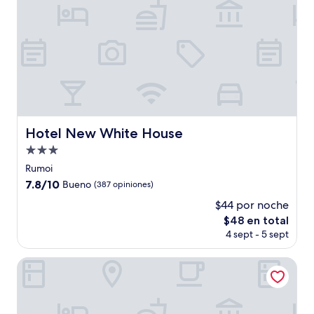
Hotel New White House
Hotel New White House
Propiedad
de
Rumoi
3.0
7.8
7.8/10
Bueno
(387 opiniones)
estrellas
de
$44 por noche
10,
El
$48 en total
Bueno,
precio
(387
4 sept - 5 sept
actual
opiniones)
es
Aguri Kobo Maabu
de
$48