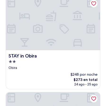
STAY in Obira
STAY in Obira
Propiedad
de
Obira
2.0
$248 por noche
estrellas
El
$273 en total
precio
24 ago - 25 ago
actual
es
Hotel New White House
de
$273