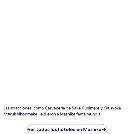
cambios.
Aplican
términos
adicionales.
Las atracciones, como Cervecería de Sake Kunimare y Kyusyoka
MAruishihonmake, le dieron a Mashike fama mundial.
Ver todos los hoteles en Mashike