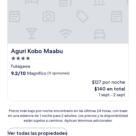
Aguri Kobo Maabu
Aguri Kobo Maabu
Propiedad
de
Fukagawa
4.0
9.2
9.2/10
Magnífico
(11 opiniones)
estrellas
de
$127 por noche
10,
El
$140 en total
Magnífico,
precio
(11
1 sept - 2 sept
actual
opiniones)
es
de
Precio
Precio más bajo por noche encontrado en las últimas 24 horas, con base
$140
en una estancia de 1 noche para 2 adultos. Los precios y la disponibilidad
más
están sujetos a cambios. Aplican términos adicionales.
bajo
por
noche
Ver todas las propiedades