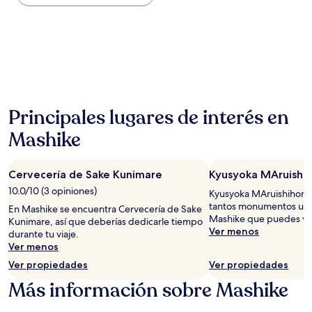
encontrado
en
las
últimas
24
horas,
con
base
en
Principales lugares de interés en
una
estancia
Mashike
de
1
noche
Cervecería de Sake Kunimare
Kyusyoka MAruishi
para
10.0/10 (3 opiniones)
2
Kyusyoka MAruishihonm
adultos.
tantos monumentos ubic
En Mashike se encuentra Cervecería de Sake
Los
Mashike que puedes visi
Kunimare, así que deberías dedicarle tiempo
precios
Ver menos
durante tu viaje.
y
Ver menos
la
Ver propiedades
Ver propiedades
disponibilidad
están
Más información sobre Mashike
sujetos
a