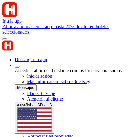
Ir a la app
Ahorra aún más en la app: hasta 20% de dto. en hoteles
seleccionados
Descargar la app
Accede a ahorros al instante con los Precios para socios
Iniciar sesión
Más información sobre One Key
Mensajes
Planea tu viaje
Atención al cliente
español · USD · US
Anunciar una propiedad