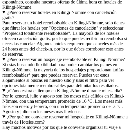
espontáneo, consulta nuestras ofertas de última hora en hoteles de
Kilingi-Nõmme.
¿Puedo reservar hoteles en Kilingi-Nõmme con cancelación
gratis?
Para reservar un hotel reembolsable en Kilingi-Nõmme, solo tienes
que filtrar los hoteles por "Opciones de cancelación" y seleccionar
"Propiedad totalmente reembolsable". La mayoría de los hoteles
ofrecen cancelación gratis, por lo que puedes recibir un reembolso si
necesitas cancelar. Algunos hoteles requieren que canceles más de
24 horas antes del check-in, por lo que debes corroborar esto antes
de reservar.
¿Puedo reservar un hospedaje reembolsable en Kilingi-Nõmme?
Si estás buscando flexibilidad para poder cambiar tus planes en
Kilingi-Nõmme, la mayoría de los hospedajes proporcionan tarifas
reembolsables* para que puedas reservar. Puedes ver estos
alojamientos si buscas en nuestro sitio y usas el filtro para ver
opciones totalmente reembolsables para delimitar los resultados.
¿Cómo estará el tiempo en Kilingi-Nõmme durante mi estadía?
Por lo general, julio y agosto son los meses más cálidos en Kilingi-
Nõmme, con una temperatura promedio de 16 °C. Los meses más
fríos son enero y febrero, con una temperatura promedio de -3 °C.
Agosto y julio son los meses más lluviosos.
¿Por qué me conviene reservar mi hospedaje en Kilingi-Nõmme a
través de Hoteles.com?
Hay muchos motivos por los que te conviene organizar tu viaje a