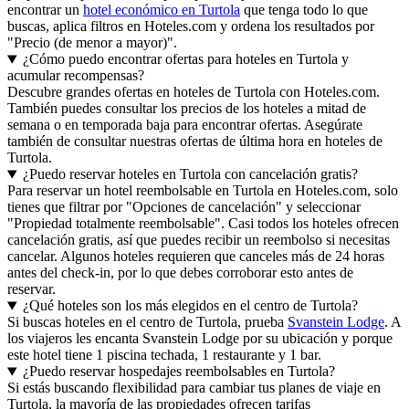
encontrar un
hotel económico en Turtola
que tenga todo lo que
buscas, aplica filtros en Hoteles.com y ordena los resultados por
"Precio (de menor a mayor)".
¿Cómo puedo encontrar ofertas para hoteles en Turtola y
acumular recompensas?
Descubre grandes ofertas en hoteles de Turtola con Hoteles.com.
También puedes consultar los precios de los hoteles a mitad de
semana o en temporada baja para encontrar ofertas. Asegúrate
también de consultar nuestras ofertas de última hora en hoteles de
Turtola.
¿Puedo reservar hoteles en Turtola con cancelación gratis?
Para reservar un hotel reembolsable en Turtola en Hoteles.com, solo
tienes que filtrar por "Opciones de cancelación" y seleccionar
"Propiedad totalmente reembolsable". Casi todos los hoteles ofrecen
cancelación gratis, así que puedes recibir un reembolso si necesitas
cancelar. Algunos hoteles requieren que canceles más de 24 horas
antes del check-in, por lo que debes corroborar esto antes de
reservar.
¿Qué hoteles son los más elegidos en el centro de Turtola?
Si buscas hoteles en el centro de Turtola, prueba
Svanstein Lodge
. A
los viajeros les encanta Svanstein Lodge por su ubicación y porque
este hotel tiene 1 piscina techada, 1 restaurante y 1 bar.
¿Puedo reservar hospedajes reembolsables en Turtola?
Si estás buscando flexibilidad para cambiar tus planes de viaje en
Turtola, la mayoría de las propiedades ofrecen tarifas