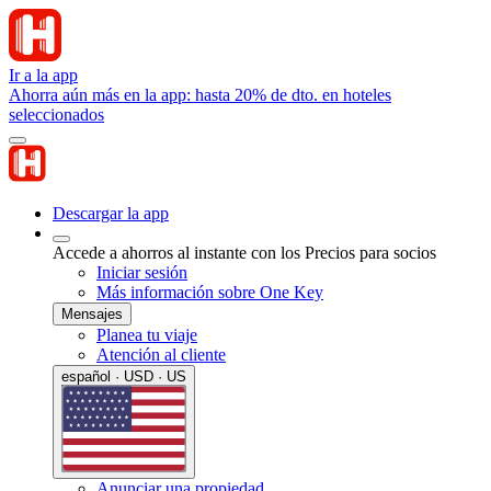
Ir a la app
Ahorra aún más en la app: hasta 20% de dto. en hoteles
seleccionados
Descargar la app
Accede a ahorros al instante con los Precios para socios
Iniciar sesión
Más información sobre One Key
Mensajes
Planea tu viaje
Atención al cliente
español · USD · US
Anunciar una propiedad