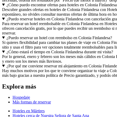
necesitas, ordena los resultados por "Precio (de menor a mayor)" desp
¿Cómo puedo encontrar ofertas para hoteles en Colonia Finlandes
Descubre grandes ofertas en hoteles de Colonia Finlandesa con Hoteles
espontáneo, no olvides consultar nuestras ofertas de última hora en ho
¿Puedo reservar hoteles en Colonia Finlandesa con cancelación gra
Para reservar un hotel reembolsable en Colonia Finlandesa en Hoteles
ofrecen cancelación gratis, por lo que puedes recibir un reembolso si 
reservar.
¿Puedo reservar un hotel con reembolso en Colonia Finlandesa?
Si quieres flexibilidad para cambiar tus planes de viaje en Colonia Fi
sitio y usas el filtro para ver opciones totalmente reembolsables para li
¿Cómo estará el tiempo en Colonia Finlandesa durante mi visita?
Por lo general, enero y febrero son los meses más cálidos en Colonia
y enero son los meses más lluviosos.
¿Por qué me conviene reservar mi alojamiento en Colonia Finland
Hay muchos motivos por los que te conviene organizar tu viaje a Colon
más bajo gracias a nuestra política de Precio garantizado, y podrás 
Explora más
Hospedaje
Más formas de reservar
Hoteles en Mártires
Hoteles cerca de Nuestra Señora de Santa Ana