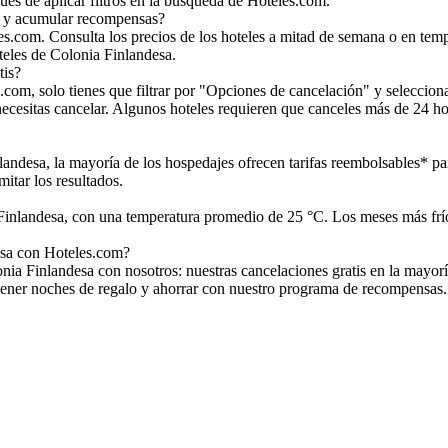
ués de aplicar filtros en la búsqueda de Hoteles.com.
a y acumular recompensas?
.com. Consulta los precios de los hoteles a mitad de semana o en tempo
teles de Colonia Finlandesa.
tis?
.com, solo tienes que filtrar por "Opciones de cancelación" y seleccion
necesitas cancelar. Algunos hoteles requieren que canceles más de 24 ho
nlandesa, la mayoría de los hospedajes ofrecen tarifas reembolsables* pa
mitar los resultados.
 Finlandesa, con una temperatura promedio de 25 °C. Los meses más frí
esa con Hoteles.com?
ia Finlandesa con nosotros: nuestras cancelaciones gratis en la mayoría 
obtener noches de regalo y ahorrar con nuestro programa de recompensas.