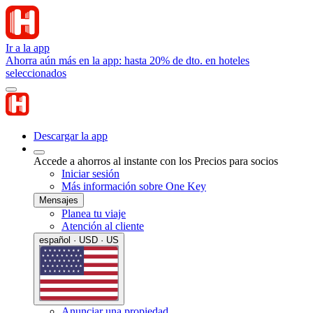
Ir a la app
Ahorra aún más en la app: hasta 20% de dto. en hoteles
seleccionados
Descargar la app
Accede a ahorros al instante con los Precios para socios
Iniciar sesión
Más información sobre One Key
Mensajes
Planea tu viaje
Atención al cliente
español · USD · US
Anunciar una propiedad