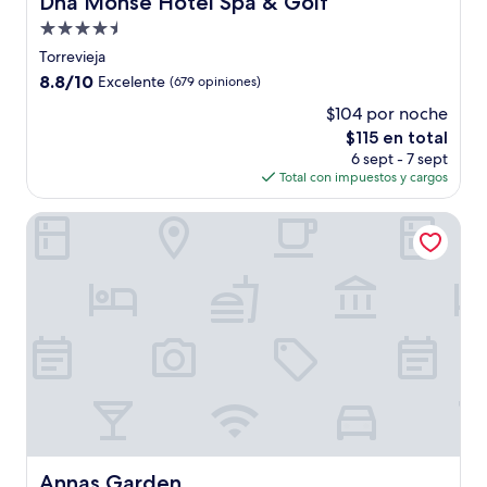
Dña Monse Hotel Spa & Golf
Propiedad
de
Torrevieja
4.5
8.8
8.8/10
Excelente
(679 opiniones)
estrellas
de
$104 por noche
10,
El
$115 en total
Excelente,
precio
(679
6 sept - 7 sept
actual
opiniones)
Total con impuestos y cargos
es
de
Annas Garden
$115
Annas Garden
Annas Garden