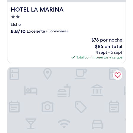
HOTEL LA MARINA
HOTEL LA MARINA
Propiedad
de
Elche
2.0
8.8
8.8/10
Excelente
(3 opiniones)
estrellas
de
$78 por noche
10,
El
$86 en total
Excelente,
precio
(3
4 sept - 5 sept
actual
opiniones)
Total con impuestos y cargos
es
de
Rey Teodomiro
$86