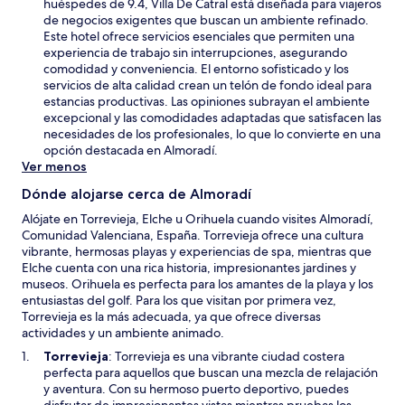
e
huéspedes de 9.4, Villa De Catral está diseñada para viajeros
u
a
de negocios exigentes que buscan un ambiente refinado.
e
b
Este hotel ofrece servicios esenciales que permiten una
v
r
experiencia de trabajo sin interrupciones, asegurando
a
i
comodidad y conveniencia. El entorno sofisticado y los
v
r
servicios de alta calidad crean un telón de fondo ideal para
e
á
estancias productivas. Las opiniones subrayan el ambiente
n
e
excepcional y las comodidades adaptadas que satisfacen las
t
n
necesidades de los profesionales, lo que lo convierte en una
a
u
opción destacada en Almoradí.
n
n
Ver menos
a
a
Dónde alojarse cerca de Almoradí
n
u
Alójate en Torrevieja, Elche u Orihuela cuando visites Almoradí,
e
Comunidad Valenciana, España. Torrevieja ofrece una cultura
v
vibrante, hermosas playas y experiencias de spa, mientras que
a
Elche cuenta con una rica historia, impresionantes jardines y
v
museos. Orihuela es perfecta para los amantes de la playa y los
e
entusiastas del golf. Para los que visitan por primera vez,
n
Torrevieja es la más adecuada, ya que ofrece diversas
t
actividades y un ambiente animado.
a
S
Torrevieja
: Torrevieja es una vibrante ciudad costera
n
e
perfecta para aquellos que buscan una mezcla de relajación
a
a
y aventura. Con su hermoso puerto deportivo, puedes
b
disfrutar de impresionantes vistas mientras pruebas los