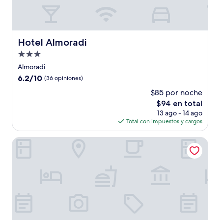
Hotel Almoradi
Hotel Almoradi
Propiedad
de
Almoradi
3.0
6.2
6.2/10
(36 opiniones)
estrellas
de
$85 por noche
10,
El
$94 en total
(36
precio
opiniones)
13 ago - 14 ago
actual
Total con impuestos y cargos
es
de
Apartamento Centro Histórico Murcia
$94