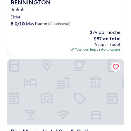
BENNINGTON
BENNINGTON
Propiedad
de
Elche
3.0
8.0
8.0/10
Muy bueno
(21 opiniones)
estrellas
de
$79 por noche
10,
El
$87 en total
Muy
precio
bueno,
6 sept - 7 sept
actual
(21
Total con impuestos y cargos
es
opiniones)
de
Dña Monse Hotel Spa & Golf
$87
Dña Monse Hotel Spa & Golf