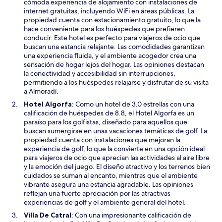
e
cómoda experiencia de alojamiento con instalaciones de
a
internet gratuitas, incluyendo WiFi en áreas públicas. La
b
propiedad cuenta con estacionamiento gratuito, lo que la
r
hace conveniente para los huéspedes que prefieren
i
conducir. Este hotel es perfecto para viajeros de ocio que
r
buscan una estancia relajante. Las comodidades garantizan
á
una experiencia fluida, y el ambiente acogedor crea una
e
sensación de hogar lejos del hogar. Las opiniones destacan
n
la conectividad y accesibilidad sin interrupciones,
u
permitiendo a los huéspedes relajarse y disfrutar de su visita
n
a Almoradí.
a
S
Hotel Algorfa
: Como un hotel de 3.0 estrellas con una
n
e
calificación de huéspedes de 8.8, el Hotel Algorfa es un
u
a
paraíso para los golfistas, diseñado para aquellos que
e
b
buscan sumergirse en unas vacaciones temáticas de golf. La
v
r
propiedad cuenta con instalaciones que mejoran la
a
i
experiencia de golf, lo que la convierte en una opción ideal
v
r
para viajeros de ocio que aprecian las actividades al aire libre
e
á
y la emoción del juego. El diseño atractivo y los terrenos bien
n
e
cuidados se suman al encanto, mientras que el ambiente
t
n
vibrante asegura una estancia agradable. Las opiniones
a
u
reflejan una fuerte apreciación por las atractivas
n
n
experiencias de golf y el ambiente general del hotel.
a
a
S
Villa De Catral
: Con una impresionante calificación de
n