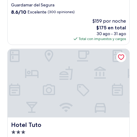
de
Guardamar del Segura
4.0
8.6
8.6/10
Excelente
(300 opiniones)
estrellas
de
$159 por noche
10,
El
$175 en total
Excelente,
precio
(300
30 ago - 31 ago
actual
opiniones)
Total con impuestos y cargos
es
de
Hotel Tuto
$175
Hotel Tuto
Hotel Tuto
Propiedad