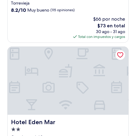
de
Torrevieja
3.0
8.2
8.2/10
Muy bueno
(115 opiniones)
estrellas
de
$66 por noche
10,
El
$73 en total
Muy
precio
bueno,
30 ago - 31 ago
actual
(115
Total con impuestos y cargos
es
opiniones)
de
Hotel Eden Mar
$73
Hotel Eden Mar
Hotel Eden Mar
Propiedad