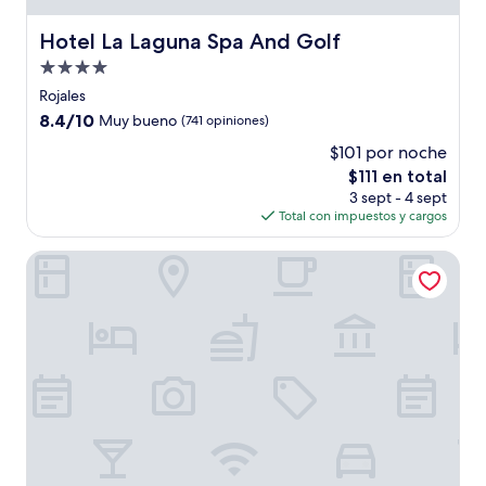
Hotel La Laguna Spa And Golf
Hotel La Laguna Spa And Golf
Propiedad
de
Rojales
4.0
8.4
8.4/10
Muy bueno
(741 opiniones)
estrellas
de
$101 por noche
10,
El
$111 en total
Muy
precio
bueno,
3 sept - 4 sept
actual
(741
Total con impuestos y cargos
es
opiniones)
de
HOTEL LA MARINA
$111