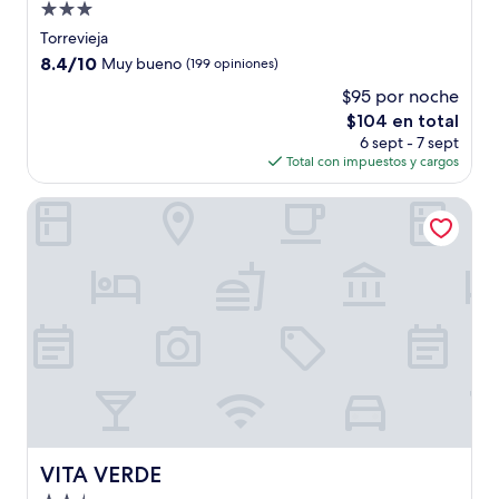
Propiedad
de
Torrevieja
3.0
8.4
8.4/10
Muy bueno
(199 opiniones)
estrellas
de
$95 por noche
10,
El
$104 en total
Muy
precio
bueno,
6 sept - 7 sept
actual
(199
Total con impuestos y cargos
es
opiniones)
de
VITA VERDE
$104
VITA VERDE
VITA VERDE