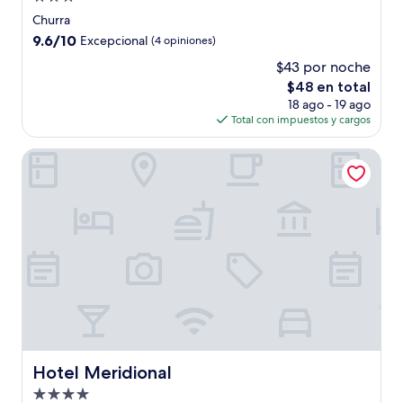
de
Churra
3.0
9.6
9.6/10
Excepcional
(4 opiniones)
estrellas
de
$43 por noche
10,
El
$48 en total
Excepcional,
precio
(4
18 ago - 19 ago
actual
opiniones)
Total con impuestos y cargos
es
de
Hotel Meridional
$48
Hotel Meridional
Hotel Meridional
Propiedad