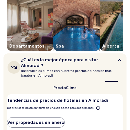
de
1
noche
para
2
adultos.
Los
precios
y
Departa­mentos
Spa
Alberca
la
disponibilidad
¿Cuál
están
¿Cuál es la mejor época para visitar
es
sujetos
Almoradí?
la
a
diciembre es el mes con nuestros precios de hoteles más
mejor
cambios.
baratos en Almoradí
época
Aplican
para
términos
visitar
Precio
Clima
adicionales.
Almoradí?
Tendencias de precios de hoteles en Almoradí
Los precios se basan en tarifas de una sola noche para dos personas
Ver propiedades en enero