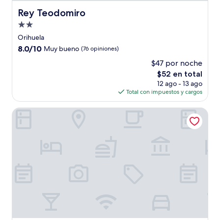
Rey Teodomiro
Rey Teodomiro
Propiedad
de
Orihuela
2.0
8.0
8.0/10
Muy bueno
(76 opiniones)
estrellas
de
$47 por noche
10,
El
$52 en total
Muy
precio
bueno,
12 ago - 13 ago
actual
(76
Total con impuestos y cargos
es
opiniones)
de
Sercotel Palacio de Tudemir
$52