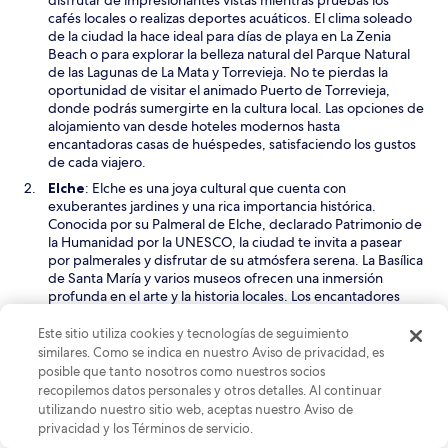
r
cafés locales o realizas deportes acuáticos. El clima soleado
i
de la ciudad la hace ideal para días de playa en La Zenia
r
Beach o para explorar la belleza natural del Parque Natural
á
de las Lagunas de La Mata y Torrevieja. No te pierdas la
e
oportunidad de visitar el animado Puerto de Torrevieja,
n
donde podrás sumergirte en la cultura local. Las opciones de
u
alojamiento van desde hoteles modernos hasta
n
encantadoras casas de huéspedes, satisfaciendo los gustos
a
de cada viajero.
n
S
Elche
: Elche es una joya cultural que cuenta con
u
e
exuberantes jardines y una rica importancia histórica.
e
a
Conocida por su Palmeral de Elche, declarado Patrimonio de
v
b
la Humanidad por la UNESCO, la ciudad te invita a pasear
a
r
por palmerales y disfrutar de su atmósfera serena. La Basílica
v
i
de Santa María y varios museos ofrecen una inmersión
e
r
profunda en el arte y la historia locales. Los encantadores
n
á
bares de Elche ofrecen un ambiente relajado para descansar
t
e
después de un día de exploración. Es un lugar ideal para
Este sitio utiliza cookies y tecnologías de seguimiento
a
n
aquellos que aprecian un ambiente más tranquilo y relajado,
similares. Como se indica en nuestro Aviso de privacidad, es
n
u
a la vez que tienen acceso a atracciones culturales y
posible que tanto nosotros como nuestros socios
a
n
hermosos paisajes.
recopilemos datos personales y otros detalles. Al continuar
a
utilizando nuestro sitio web, aceptas nuestro Aviso de
S
Orihuela
: Orihuela es una ciudad acogedora que combina
n
e
privacidad y los Términos de servicio.
a la perfección el ambiente playero con una atmósfera
u
a
amigable. Las playas de arena cercanas son perfectas para