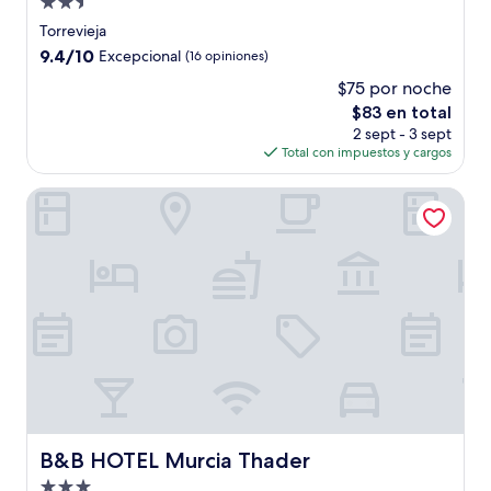
Propiedad
de
Torrevieja
2.5
9.4
9.4/10
Excepcional
(16 opiniones)
estrellas
de
$75 por noche
10,
El
$83 en total
Excepcional,
precio
(16
2 sept - 3 sept
actual
opiniones)
Total con impuestos y cargos
es
de
B&B HOTEL Murcia Thader
$83
B&B HOTEL Murcia Thader
B&B HOTEL Murcia Thader
Propiedad