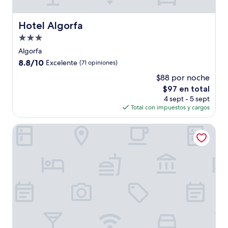
Hotel Algorfa
Hotel Algorfa
Propiedad
de
Algorfa
3.0
8.8
8.8/10
Excelente
(71 opiniones)
estrellas
de
$88 por noche
10,
El
$97 en total
Excelente,
precio
(71
4 sept - 5 sept
actual
opiniones)
Total con impuestos y cargos
es
de
La Finca Resort
$97