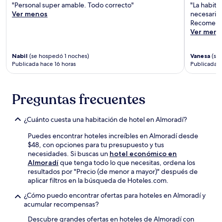
"Personal super amable. Todo correcto"
"La habita
Ver menos
necesario.
Recomend
Ver meno
Nabil
(se hospedó 1 noches)
Vanesa
(se 
Publicada hace 16 horas
Publicada h
Preguntas frecuentes
¿Cuánto cuesta una habitación de hotel en Almoradí?
Puedes encontrar hoteles increíbles en Almoradí desde
$48, con opciones para tu presupuesto y tus
necesidades. Si buscas un
hotel económico en
Almoradí
que tenga todo lo que necesitas, ordena los
resultados por "Precio (de menor a mayor)" después de
aplicar filtros en la búsqueda de Hoteles.com.
¿Cómo puedo encontrar ofertas para hoteles en Almoradí y
acumular recompensas?
Descubre grandes ofertas en hoteles de Almoradí con