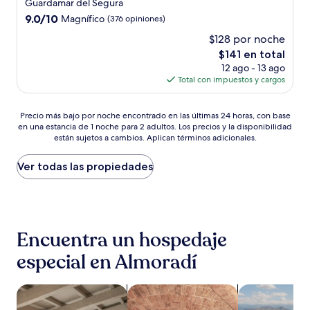
de
Guardamar del Segura
2.0
9.0
9.0/10
Magnífico
(376 opiniones)
estrellas
de
$128 por noche
10,
El
$141 en total
Magnífico,
precio
(376
12 ago - 13 ago
actual
opiniones)
Total con impuestos y cargos
es
de
Precio
$141
Precio más bajo por noche encontrado en las últimas 24 horas, con base
en una estancia de 1 noche para 2 adultos. Los precios y la disponibilidad
más
están sujetos a cambios. Aplican términos adicionales.
bajo
por
noche
Ver todas las propiedades
encontrado
en
las
últimas
24
Encuentra un hospedaje
horas,
con
especial en Almoradí
base
en
una
Buscar departamentos
Buscar propiedades con spa
Buscar propie
estancia