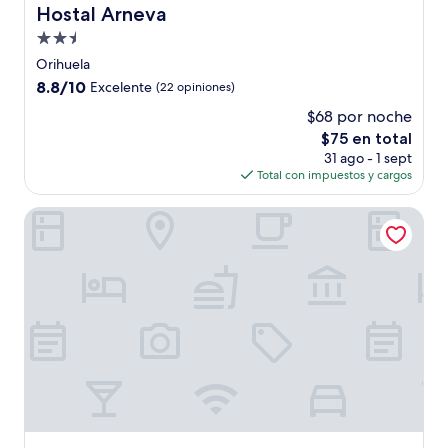
Hostal Arneva
Hostal Arneva
Propiedad
de
Orihuela
2.5
8.8
8.8/10
Excelente
(22 opiniones)
estrellas
de
$68 por noche
10,
El
$75 en total
Excelente,
precio
(22
31 ago - 1 sept
actual
opiniones)
Total con impuestos y cargos
es
de
BENNINGTON
$75