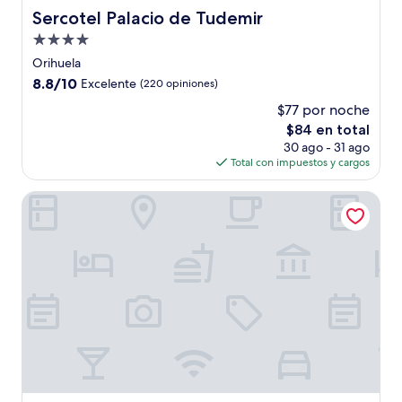
Sercotel Palacio de Tudemir
Sercotel Palacio de Tudemir
Propiedad
de
Orihuela
4.0
8.8
8.8/10
Excelente
(220 opiniones)
estrellas
de
$77 por noche
10,
El
$84 en total
Excelente,
precio
(220
30 ago - 31 ago
actual
opiniones)
Total con impuestos y cargos
es
de
Hostal Arneva
$84