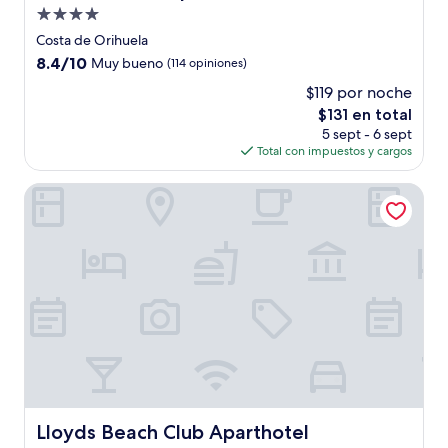
Propiedad
de
Costa de Orihuela
4.0
8.4
8.4/10
Muy bueno
(114 opiniones)
estrellas
de
$119 por noche
10,
El
$131 en total
Muy
precio
bueno,
5 sept - 6 sept
actual
(114
Total con impuestos y cargos
es
opiniones)
de
Lloyds Beach Club Aparthotel
$131
Lloyds Beach Club Aparthotel
Lloyds Beach Club Aparthotel