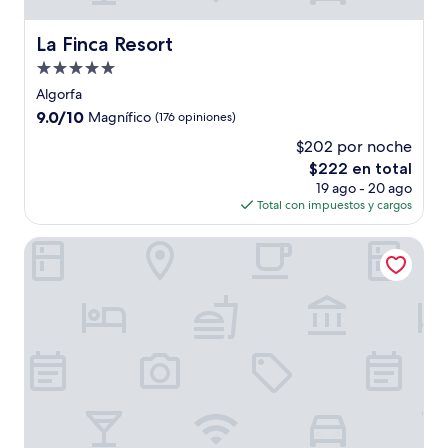
La Finca Resort
La Finca Resort
Propiedad
de
Algorfa
5.0
9.0
9.0/10
Magnífico
(176 opiniones)
estrellas
de
$202 por noche
10,
El
$222 en total
Magnífico,
precio
(176
19 ago - 20 ago
actual
opiniones)
Total con impuestos y cargos
es
de
Hotel La Laguna Spa And Golf
$222