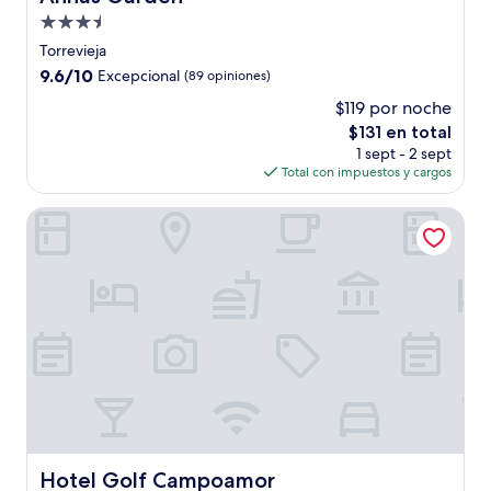
Propiedad
de
Torrevieja
3.5
9.6
9.6/10
Excepcional
(89 opiniones)
estrellas
de
$119 por noche
10,
El
$131 en total
Excepcional,
precio
(89
1 sept - 2 sept
actual
opiniones)
Total con impuestos y cargos
es
de
Hotel Golf Campoamor
$131
Hotel Golf Campoamor
Hotel Golf Campoamor