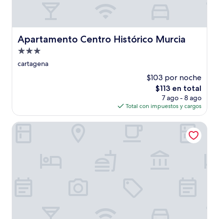
Apartamento Centro Histórico Murcia
Apartamento Centro Histórico Murcia
Propiedad
de
cartagena
3.0
$103 por noche
estrellas
El
$113 en total
precio
7 ago - 8 ago
actual
Total con impuestos y cargos
es
de
Hotel Algorfa
$113