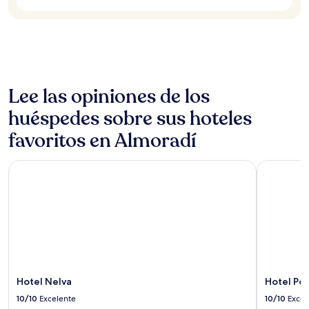
Lee las opiniones de los
huéspedes sobre sus hoteles
favoritos en Almoradí
Hotel Nelva
Hotel Port
Hotel Nelva
Hotel Por
10/10
Excelente
10/10
Excel