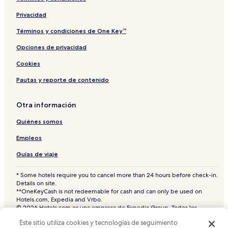
Hoteles en Narai-juku
Privacidad
Hoteles en Tsumago
Términos y condiciones de One Key™
Hoteles en Isla Hatsushima
Hoteles en Hayakawa
Opciones de privacidad
Ryokans en Aguas termales Kusatsu Onsen
Cookies
Hoteles en Hiratsuka
Pautas y reporte de contenido
Hoteles en Narita
Otra información
Hoteles en Hitachi
Quiénes somos
Hoteles en Nago
Empleos
Hoteles en Okayama
Hoteles en Nagahama
Guías de viaje
Hoteles en Fukuchiyama
* Some hotels require you to cancel more than 24 hours before check-in.
Details on site.
Hoteles en Hiroshima
**OneKeyCash is not redeemable for cash and can only be used on
Hotels.com, Expedia and Vrbo.
Hoteles en Sango
© 2026 Hotels.com es una empresa de Expedia Group. Todos los
Hoteles con aguas termales en Sapporo
derechos reservados.
Este sitio utiliza cookies y tecnologías de seguimiento
Hoteles.com y el logotipo de Hoteles.com son marcas comerciales o