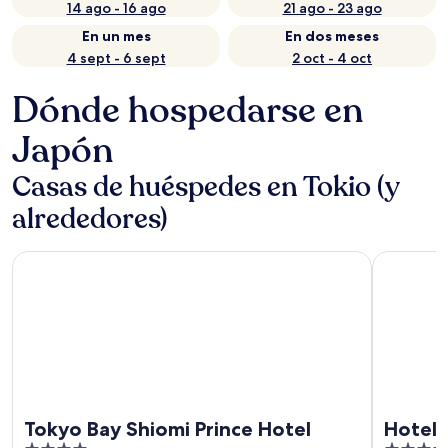
14 ago - 16 ago
21 ago - 23 ago
En un mes
En dos meses
4 sept - 6 sept
2 oct - 4 oct
Dónde hospedarse en
Japón
Casas de huéspedes en Tokio (y
alrededores)
Tokyo Bay Shiomi Prince Hotel
Hotel Grac
Tokyo Bay Shiomi Prince Hotel
Hotel 