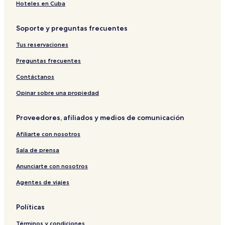
Hoteles con aguas termales en Ueda
Hoteles en Cuba
Hoteles en Ueda
Soporte y preguntas frecuentes
Hoteles en Nikko
Tus reservaciones
Hoteles en Fujikawaguchiko
Hoteles en Awaji
Preguntas frecuentes
Hoteles en Hakone
Contáctanos
Casas de huéspedes en Oita
Opinar sobre una propiedad
Hoteles con aguas termales en Nagano
Proveedores, afiliados y medios de comunicación
Hoteles en Nagano
Afiliarte con nosotros
Hoteles de ski en Nozawaonsen
Sala de prensa
Ryokans en Kawazu
Hoteles en Kitahiroshima
Anunciarte con nosotros
Hoteles baratos en Sado
Agentes de viajes
Hoteles en Chikugo
Políticas
Hoteles en Kumano
Términos y condiciones