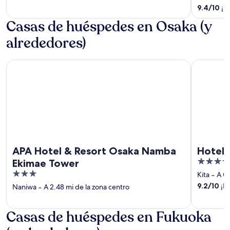
5
of
9.4
/
10
¡Ex
5
Casas de huéspedes en Osaka (y
alrededores)
APA Hotel & Resort Osaka Namba Ekimae Tower
Hotel Mon
APA Hotel & Resort Osaka Namba
Hotel 
4
Ekimae Tower
out
3
Kita
‐
A 0.
of
out
9.2
/
10
¡Ma
Naniwa
‐
A 2.48 mi de la zona centro
5
of
5
Casas de huéspedes en Fukuoka