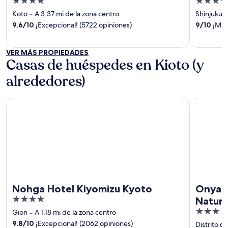
4
4
out
out
Koto
‐
A 3.37 mi de la zona centro
Shinjuku
‐
of
of
9.6
/
10
¡Excepcional! (5722 opiniones)
9
/
10
¡Magn
5
5
VER MÁS PROPIEDADES
Casas de huéspedes en Kioto (y
alrededores)
Nohga Hotel Kiyomizu Kyoto
Onyado No
Nohga Hotel Kiyomizu Kyoto
Onyad
4
Natura
out
3
Gion
‐
A 1.18 mi de la zona centro
of
out
9.8
/
10
¡Excepcional! (2062 opiniones)
Distrito 