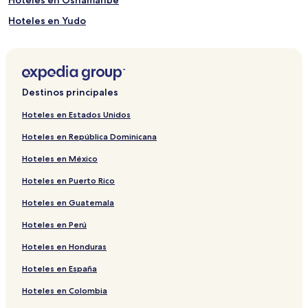
Hoteles en Oshamanbe
Hoteles en Yudo
Hoteles en Nanakubo
Hoteles en Benoki
Hoteles en Sanrizuka
Destinos principales
Hoteles en Shono
Hoteles en Estados Unidos
Hoteles en Kasumicho
Hoteles en República Dominicana
Hoteles en Maruyama
Hoteles en México
Hoteles en Onsen de Anabara
Hoteles en Puerto Rico
Hoteles en Murodo
Hoteles en Guatemala
Hoteles en Kōyasan
Hoteles en Perú
Hoteles en Ikaho
Hoteles en Kuwae
Hoteles en Honduras
Hoteles en Akishima
Hoteles en España
Hoteles en Furano
Hoteles en Colombia