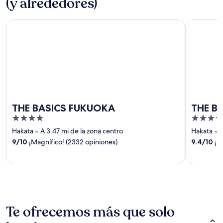
(y alrededores)
THE BASICS FUKUOKA
THE BLOS
THE BASICS FUKUOKA
THE B
4
4
out
out
Hakata
‐
A 3.47 mi de la zona centro
Hakata
‐
A
of
of
9
/
10
¡Magnífico! (2332 opiniones)
9.4
/
10
¡Ex
5
5
Te ofrecemos más que solo